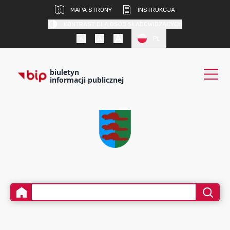
MAPA STRONY
INSTRUKCJA
KONTRAST DLA OSÓB SŁABOWIDZĄCYCH
PL
biuletyn
informacji publicznej