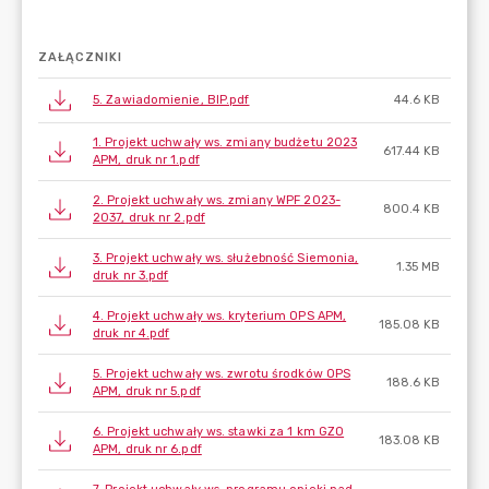
ZAŁĄCZNIKI
5. Zawiadomienie, BIP.pdf
44.6 KB
1. Projekt uchwały ws. zmiany budżetu 2023
617.44 KB
APM, druk nr 1.pdf
2. Projekt uchwały ws. zmiany WPF 2023-
800.4 KB
2037, druk nr 2.pdf
3. Projekt uchwały ws. służebność Siemonia,
1.35 MB
druk nr 3.pdf
4. Projekt uchwały ws. kryterium OPS APM,
185.08 KB
druk nr 4.pdf
5. Projekt uchwały ws. zwrotu środków OPS
188.6 KB
APM, druk nr 5.pdf
6. Projekt uchwały ws. stawki za 1 km GZO
183.08 KB
APM, druk nr 6.pdf