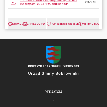
7. Projekt uchwały ws. programu opieki nad
275.9 KB
zwierzętami 2023 APM, druk nr 7.pdf
DRUKUJ
ZAPISZ DO PDF
POPRZEDNIE WERSJE
METRYCZKA
Biuletyn Informacji Publicznej
Urząd Gminy Bobrowniki
REDAKCJA
.