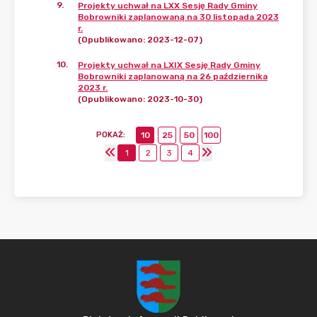
9
.
Projekty uchwał na LXX Sesję Rady Gminy
Bobrowniki zaplanowaną na 30 listopada 2023
r.
(Opublikowano: 2023-12-07)
10
.
Projekty uchwał na LXIX Sesję Rady Gminy
Bobrowniki zaplanowaną na 26 października
2023 r.
(Opublikowano: 2023-10-30)
POKAŻ
:
10
25
50
100
1
2
3
4