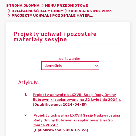
STRONA GŁÓWNA
MENU PRZEDMIOTOWE
DZIAŁALNOŚĆ RADY GMINY
KADENCJA 2018-2023
PROJEKTY UCHWAŁ I POZOSTAŁE MATERIAŁY SESYJNE
Projekty uchwał i pozostałe
materiały sesyjne
sortowanie:
Artykuły
:
1
.
Projekty uchwał na LXXVIII Sesję Rady Gminy
Bobrowniki zaplanowaną na 22 kwietnia 2024 r.
(Opublikowano: 2024-04-15)
2
.
Projekty uchwał na LXXVII Sesję Nadzwyczajną
Rady Gminy Bobrowniki zaplanowaną na 25
marca 2024 r.
(Opublikowano: 2024-03-26)