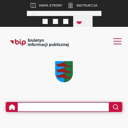
MAPA STRONY
INSTRUKCJA
KONTRAST DLA OSÓB SŁABOWIDZĄCYCH
PL
biuletyn
informacji publicznej