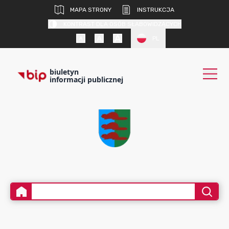
MAPA STRONY
INSTRUKCJA
KONTRAST DLA OSÓB SŁABOWIDZĄCYCH
PL
biuletyn
informacji publicznej