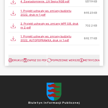
4. Zawiadomienie, LIV Sesja RGB.pdf
537.19 KB
1. Projekt uchwały ws. zmiany budżetu
893.23 KB
2022, druk nr 1.pdf
2. Projekt uchwały ws. zmiany WPF GB, druk
702.2 KB
nr 2.pdf
1. Projekt uchwały ws. zmiany budżetu
892.77 KB
2022, AUTOPOPRAWKA, druk nr 1.pdf
DRUKUJ
ZAPISZ DO PDF
POPRZEDNIE WERSJE
METRYCZKA
Biuletyn Informacji Publicznej