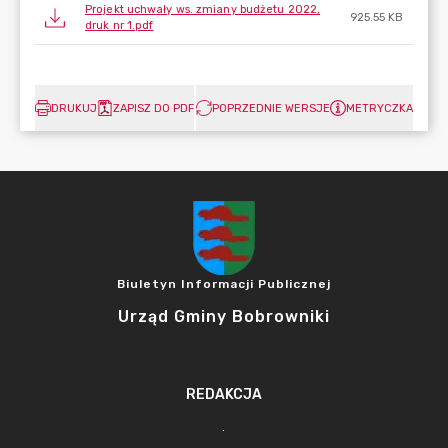
Projekt uchwały ws. zmiany budżetu 2022,
925.55 KB
druk nr 1.pdf
DRUKUJ
ZAPISZ DO PDF
POPRZEDNIE WERSJE
METRYCZKA
Biuletyn Informacji Publicznej
Urząd Gminy Bobrowniki
REDAKCJA
.