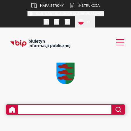
MAPA STRONY
INSTRUKCJA
KONTRAST DLA OSÓB SŁABOWIDZĄCYCH
PL
biuletyn
informacji publicznej