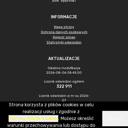
pow. będziński
INFORMACJE
Mapa strony
Ochrona danych osobowych
Rejestr zmian
Statystyki odwiedzin
AKTUALIZACJE
Ostatnia modyfikacja
2026-08-06 08:45:00
Licznik odwiedzin ogółem
322 911
Licznik odwiedzin w m-cu 2026-
07
Strona korzysta z plików cookies w celu
527
realizacji usług i zgodnie z
Polityką Plików Cookies
. Możesz określić
Zamknij
CMS & Hosting: Nefeni Sp. z o.o.
warunki przechowywania lub dostępu do