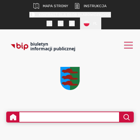
MAPA STRONY
INSTRUKCJA
KONTRAST DLA OSÓB SŁABOWIDZĄCYCH
PL
biuletyn
informacji publicznej