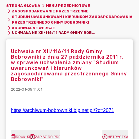
STRONA GŁÓWNA
MENU PRZEDMIOTOWE
ZAGOSPODAROWANIE PRZESTRZENNE
STUDIUM UWARUNKOWAŃ I KIERUNKÓW ZAGOSPODAROWANIA
PRZESTRZENNEGO GMINY BOBROWNIKI
ARCHIWALNE WERSJE
UCHWAŁA NR XII/116/11 RADY GMINY BOBROWNIKI Z DNIA 27 PAŹDZIERNIKA 2011 R. W SPRAWIE UCHWALENIA ZMIANY "STUDIUM UWARUNKOWAŃ I KIERUNKÓW ZAGOSPODAROWANIA PRZESTRZENNEGO GMINY BOBROWNIKI"
Uchwała nr XII/116/11 Rady Gminy
Bobrowniki z dnia 27 października 2011 r.
w sprawie uchwalenia zmiany "Studium
uwarunkowań i kierunków
zagospodarowania przestrzennego Gminy
Bobrowniki"
2022-01-05 14:01
DRUKUJ
ZAPISZ DO PDF
METRYCZKA