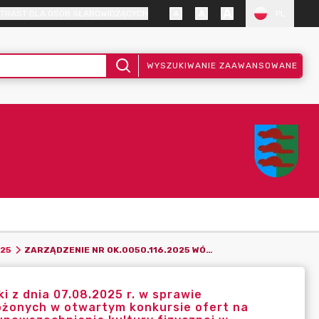
TRAST DLA OSÓB SŁABOWIDZĄCYCH
PL
WYSZUKIWANIE ZAAWANSOWANE
ZARZĄDZENIE NR OK.0050.116.2025 WÓJTA GMINY BOBROWNIKI Z DNIA 07.08.2025 R. W SPRAWIE POWOŁANIA KOMISJI KONKURSOWEJ DO OPINIOWANIA OFERT ZŁOŻONYCH W OTWARTYM KONKURSIE OFERT NA REALIZACJĘ ZADANIA PUBLICZNEGO W ZAKRESIE WSPIERANIA I UPOWSZECHNIANIA KULTURY FIZYCZNEJ W GMINIE BOBROWNIKI W ROKU 2025"
025
 z dnia 07.08.2025 r. w sprawie
łożonych w otwartym konkursie ofert na