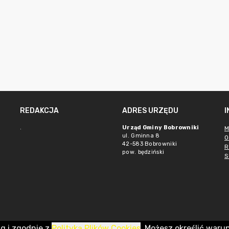
REDAKCJA
ADRES URZĘDU
.
Urząd Gminy Bobrowniki
M
ul. Gminna 8
O
42-583 Bobrowniki
R
pow. będziński
S
ug i zgodnie z
Polityką Plików Cookies
. Możesz określić waru