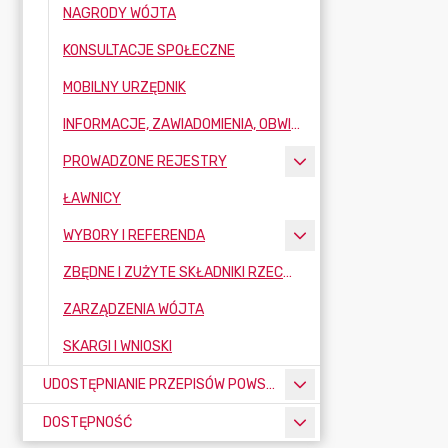
NAGRODY WÓJTA
KONSULTACJE SPOŁECZNE
MOBILNY URZĘDNIK
INFORMACJE, ZAWIADOMIENIA, OBWIESZCZENIA
PROWADZONE REJESTRY
ŁAWNICY
WYBORY I REFERENDA
ZBĘDNE I ZUŻYTE SKŁADNIKI RZECZOWE MAJĄTKU RUCHOMEGO
ZARZĄDZENIA WÓJTA
SKARGI I WNIOSKI
UDOSTĘPNIANIE PRZEPISÓW POWSZECHNIE OBOWIĄZUJĄCYCH
DOSTĘPNOŚĆ