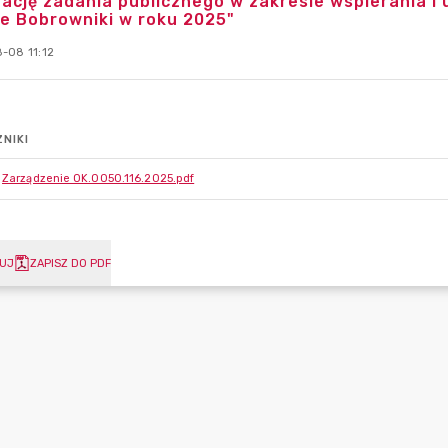
zację zadania publicznego w zakresie wspierania i
e Bobrowniki w roku 2025"
-08 11:12
NIKI
Zarządzenie OK.0050.116.2025.pdf
UJ
ZAPISZ DO PDF