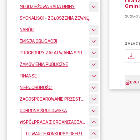
reali
Gmini
MŁODZIEŻOWA RADA GMINY
2025-08
SYGNALIŚCI - ZGŁOSZENIA ZEWNĘTRZNE
NABÓR
EMISJA OBLIGACJI
ZAŁĄCZ
PROCEDURY ZAŁATWIANIA SPRAW
ZAMÓWIENIA PUBLICZNE
FINANSE
DRUK
NIERUCHOMOŚCI
ZAGOSPODAROWANIE PRZESTRZENNE
OCHRONA ŚRODOWISKA
WSPÓŁPRACA Z ORGANIZACJAMI POZARZĄDOWYMI
OTWARTE KONKURSY OFERT