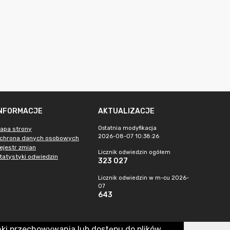
INFORMACJE
AKTUALIZACJE
Ostatnia modyfikacja
apa strony
2026-08-07 10:38:26
chrona danych osobowych
ejestr zmian
Licznik odwiedzin ogółem
tatystyki odwiedzin
323 027
Licznik odwiedzin w m-cu 2026-
07
643
nki przechowywania lub dostępu do plików