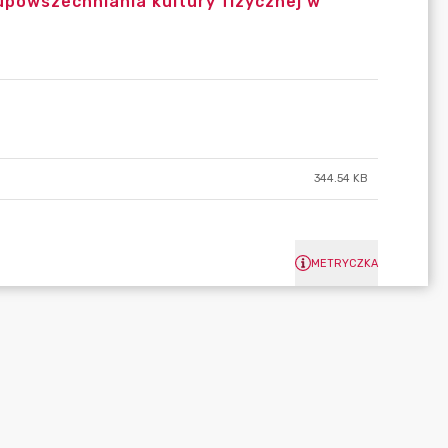
 upowszechniania kultury fizycznej w
344.54 KB
METRYCZKA