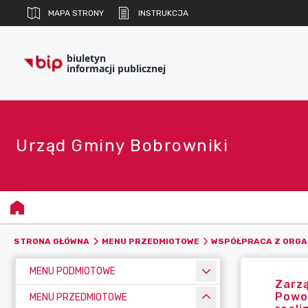
MAPA STRONY
INSTRUKCJA
biuletyn
informacji publicznej
Urząd Gminy Bobrowniki
STRONA GŁÓWNA
MENU PRZEDMIOTOWE
WSPÓŁPRACA Z ORGA
MENU PODMIOTOWE
Zarzą
Powoł
MENU PRZEDMIOTOWE