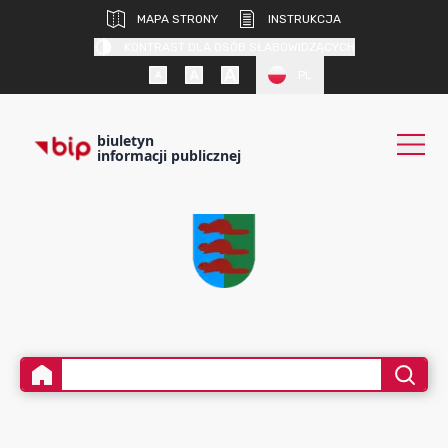
MAPA STRONY
INSTRUKCJA
KONTRAST DLA OSÓB SŁABOWIDZĄCYCH
PL
biuletyn
informacji publicznej