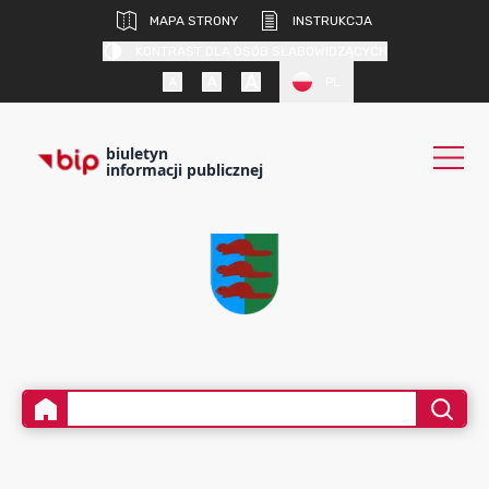
MAPA STRONY
INSTRUKCJA
KONTRAST DLA OSÓB SŁABOWIDZĄCYCH
PL
biuletyn
informacji publicznej