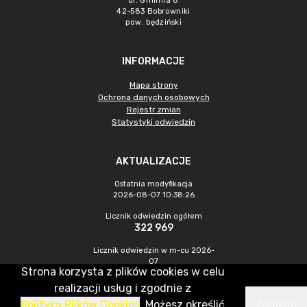
ul. Gminna 8
42-583 Bobrowniki
pow. będziński
INFORMACJE
Mapa strony
Ochrona danych osobowych
Rejestr zmian
Statystyki odwiedzin
AKTUALIZACJE
Ostatnia modyfikacja
2026-08-07 10:38:26
Licznik odwiedzin ogółem
322 969
Licznik odwiedzin w m-cu 2026-
07
Strona korzysta z plików cookies w celu
585
realizacji usług i zgodnie z
Polityką Plików Cookies
. Możesz określić
Zamknij
CMS & Hosting: Nefeni Sp. z o.o.