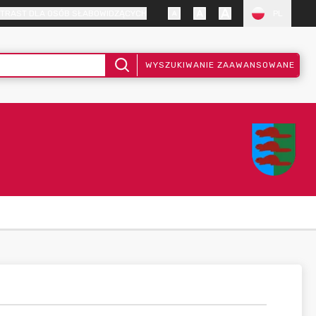
TRAST DLA OSÓB SŁABOWIDZĄCYCH
PL
WYSZUKIWANIE ZAAWANSOWANE