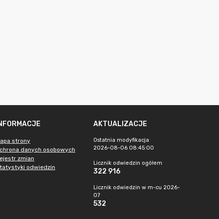
INFORMACJE
AKTUALIZACJE
Ostatnia modyfikacja
apa strony
2026-08-06 08:45:00
chrona danych osobowych
ejestr zmian
Licznik odwiedzin ogółem
tatystyki odwiedzin
322 916
Licznik odwiedzin w m-cu 2026-
07
532