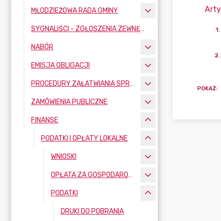
Arty
MŁODZIEŻOWA RADA GMINY
SYGNALIŚCI - ZGŁOSZENIA ZEWNĘTRZNE
1
.
NABÓR
2
.
EMISJA OBLIGACJI
PROCEDURY ZAŁATWIANIA SPRAW
POKAŻ
:
ZAMÓWIENIA PUBLICZNE
FINANSE
PODATKI I OPŁATY LOKALNE
WNIOSKI
OPŁATA ZA GOSPODAROWANIE ODPADAMI KOMUNALNYMI
PODATKI
DRUKI DO POBRANIA