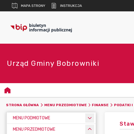
MAPA STRONY
INSTRUKCJA
biuletyn
informacji publicznej
Urząd Gminy Bobrowniki
STRONA GŁÓWNA
MENU PRZEDMIOTOWE
FINANSE
PODATKI I
MENU PODMIOTOWE
Staw
MENU PRZEDMIOTOWE