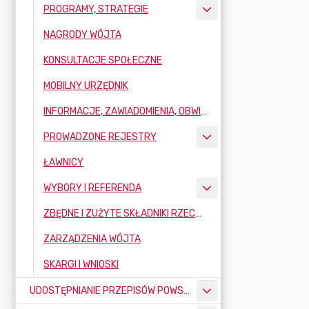
PROGRAMY, STRATEGIE
NAGRODY WÓJTA
KONSULTACJE SPOŁECZNE
MOBILNY URZĘDNIK
INFORMACJE, ZAWIADOMIENIA, OBWIESZCZENIA
PROWADZONE REJESTRY
ŁAWNICY
WYBORY I REFERENDA
ZBĘDNE I ZUŻYTE SKŁADNIKI RZECZOWE MAJĄTKU RUCHOMEGO
ZARZĄDZENIA WÓJTA
SKARGI I WNIOSKI
UDOSTĘPNIANIE PRZEPISÓW POWSZECHNIE OBOWIĄZUJĄCYCH