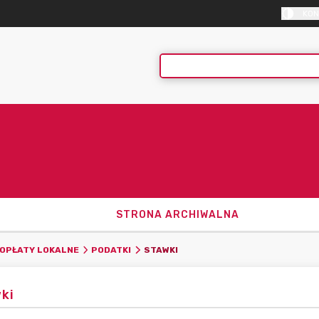
KON
STRONA ARCHIWALNA
STAWKI
 OPŁATY LOKALNE
PODATKI
ki