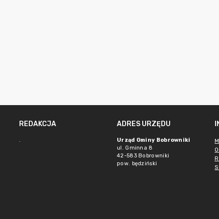
REDAKCJA
ADRES URZĘDU
.
Urząd Gminy Bobrowniki
M
ul. Gminna 8
O
42-583 Bobrowniki
R
pow. będziński
S