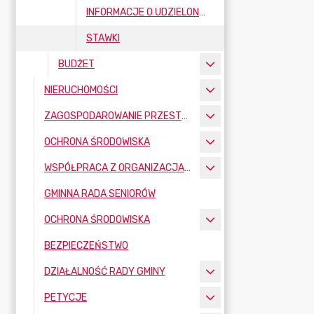
INFORMACJE O UDZIELONYCH ULGACH
STAWKI
BUDŻET
NIERUCHOMOŚCI
ZAGOSPODAROWANIE PRZESTRZENNE
OCHRONA ŚRODOWISKA
WSPÓŁPRACA Z ORGANIZACJAMI POZARZĄDOWYMI
GMINNA RADA SENIORÓW
OCHRONA ŚRODOWISKA
BEZPIECZEŃSTWO
DZIAŁALNOŚĆ RADY GMINY
PETYCJE