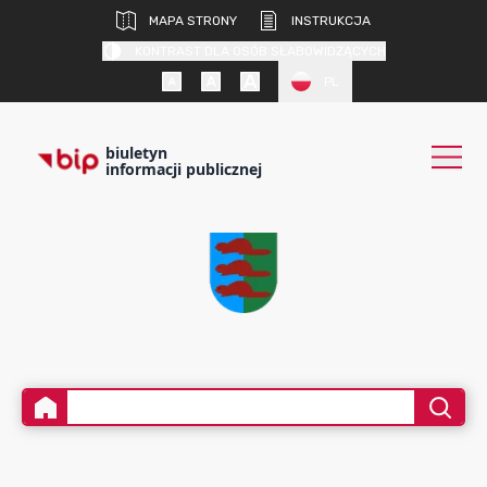
MAPA STRONY
INSTRUKCJA
KONTRAST DLA OSÓB SŁABOWIDZĄCYCH
PL
biuletyn
informacji publicznej