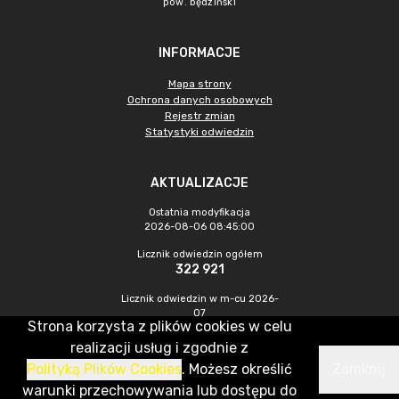
pow. będziński
INFORMACJE
Mapa strony
Ochrona danych osobowych
Rejestr zmian
Statystyki odwiedzin
AKTUALIZACJE
Ostatnia modyfikacja
2026-08-06 08:45:00
Licznik odwiedzin ogółem
322 921
Licznik odwiedzin w m-cu 2026-
07
Strona korzysta z plików cookies w celu
537
realizacji usług i zgodnie z
Polityką Plików Cookies
. Możesz określić
Zamknij
CMS & Hosting: Nefeni Sp. z o.o.
warunki przechowywania lub dostępu do