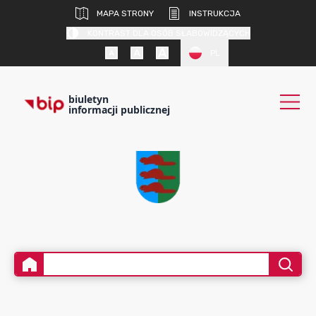
MAPA STRONY
INSTRUKCJA
KONTRAST DLA OSÓB SŁABOWIDZĄCYCH
PL
biuletyn
informacji publicznej