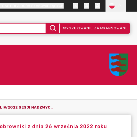
TRAST DLA OSÓB SŁABOWIDZĄCYCH
PL
WYSZUKIWANIE ZAAWANSOWANE
PROTOKÓŁ NR LIV/2022 SESJI NADZWYCZAJNEJ RADY GMINY BOBROWNIKI Z DNIA 26 WRZEŚNIA 2022 ROKU
obrowniki z dnia 26 września 2022 roku