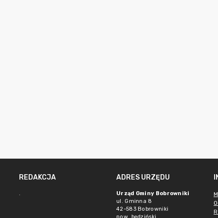
REDAKCJA
ADRES URZĘDU
.
Urząd Gminy Bobrowniki
M
ul. Gminna 8
O
42-583 Bobrowniki
R
pow. będziński