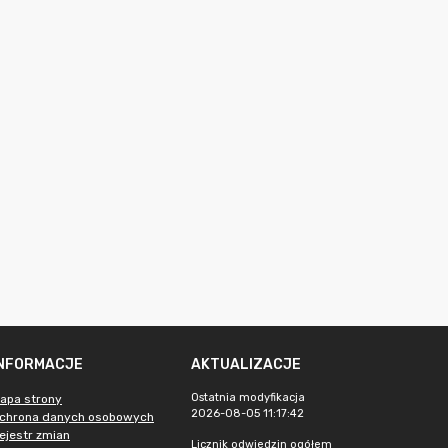
INFORMACJE
AKTUALIZACJE
Ostatnia modyfikacja
apa strony
2026-08-05 11:17:42
chrona danych osobowych
ejestr zmian
Licznik odwiedzin ogółem