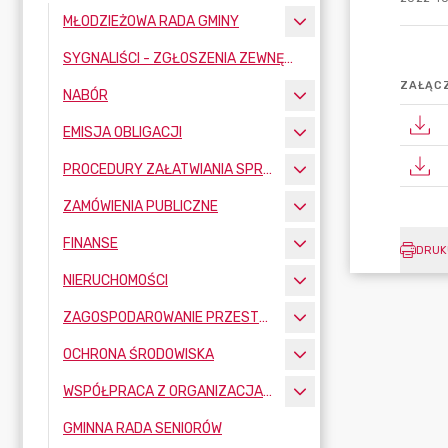
MŁODZIEŻOWA RADA GMINY
SYGNALIŚCI - ZGŁOSZENIA ZEWNĘTRZNE
ZAŁĄCZ
NABÓR
EMISJA OBLIGACJI
PROCEDURY ZAŁATWIANIA SPRAW
ZAMÓWIENIA PUBLICZNE
FINANSE
DRUK
NIERUCHOMOŚCI
ZAGOSPODAROWANIE PRZESTRZENNE
OCHRONA ŚRODOWISKA
WSPÓŁPRACA Z ORGANIZACJAMI POZARZĄDOWYMI
GMINNA RADA SENIORÓW