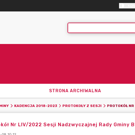
KON
STRONA ARCHIWALNA
MINY
KADENCJA 2018-2023
PROTOKOŁY Z SESJI
kół Nr LIV/2022 Sesji Nadzwyczajnej Rady Gminy B
-28 10:12