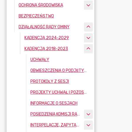
OCHRONA ŚRODOWISKA
BEZPIECZEŃSTWO
DZIAŁALNOŚĆ RADY GMINY
KADENCJA 2024-2029
KADENCJA 2018-2023
UCHWAŁY
OBWIESZCZENIA O PODJĘTYCH UCHWAŁACH PODCZAS SSJI RADY GMINY
PROTOKOŁY Z SESJI
PROJEKTY UCHWAŁ I POZOSTAŁE MATERIAŁY SESYJNE
INFORMACJE O SESJACH
POSIEDZENIA KOMISJI RAD GMINY BOBROWNIKI
INTERPELACJE, ZAPYTANIA I WNIOSKI