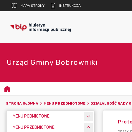
MAPA STRONY
INSTRUKCJA
biuletyn
informacji publicznej
Urząd Gminy Bobrowniki
STRONA GŁÓWNA
MENU PRZEDMIOTOWE
DZIAŁALNOŚĆ RADY G
MENU PODMIOTOWE
Proto
MENU PRZEDMIOTOWE
2022-10