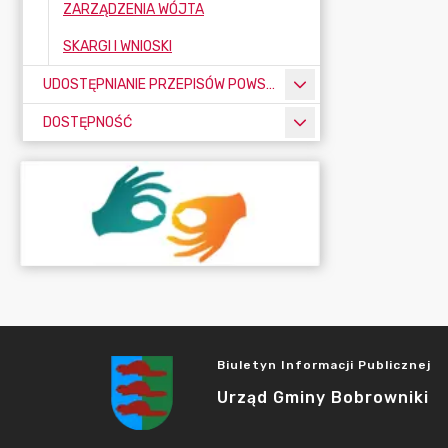
ZARZĄDZENIA WÓJTA
SKARGI I WNIOSKI
UDOSTĘPNIANIE PRZEPISÓW POWSZECHNIE OBOWIĄZUJĄCYCH
DOSTĘPNOŚĆ
Biuletyn Informacji Publicznej
Urząd Gminy Bobrowniki