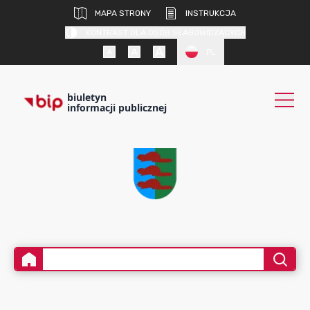
MAPA STRONY
INSTRUKCJA
KONTRAST DLA OSÓB SŁABOWIDZĄCYCH
PL
biuletyn
informacji publicznej