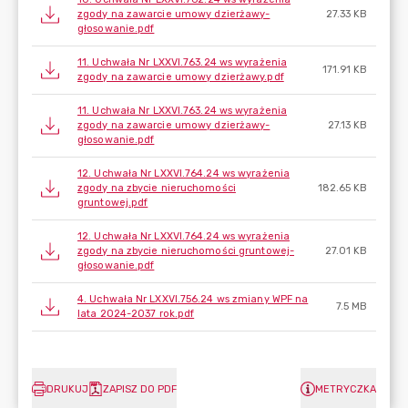
zgody na zawarcie umowy dzierżawy-
27.33 KB
głosowanie.pdf
11. Uchwała Nr LXXVI.763.24 ws wyrażenia
171.91 KB
zgody na zawarcie umowy dzierżawy.pdf
11. Uchwała Nr LXXVI.763.24 ws wyrażenia
zgody na zawarcie umowy dzierżawy-
27.13 KB
głosowanie.pdf
12. Uchwała Nr LXXVI.764.24 ws wyrażenia
zgody na zbycie nieruchomości
182.65 KB
gruntowej.pdf
12. Uchwała Nr LXXVI.764.24 ws wyrażenia
zgody na zbycie nieruchomości gruntowej-
27.01 KB
głosowanie.pdf
4. Uchwała Nr LXXVI.756.24 ws zmiany WPF na
7.5 MB
lata 2024-2037 rok.pdf
DRUKUJ
ZAPISZ DO PDF
METRYCZKA