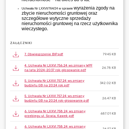
ZAŁĄCZNIKI
7. Obwieszczenie BIP.pdf
79.45 KB
4. Uchwała Nr LXXVI.756.24 ws zmiany WPF
26.78 KB
na lata 2024-2037 rok-głosowanie.pdf
5. Uchwała Nr LXXVI.757.24 ws zmiany
342.02 KB
budżetu GB na 2024 rok.pdf
5. Uchwała Nr LXXVI.757.24 ws zmiany
26.47 KB
budżetu GB na 2024 rok-głosowanie.pdf
6. Uchwała Nr LXXVI.758.24 ws zmiany
687.01 KB
przebiegu ul. Sowia, Kawek.pdf
6. Uchwała Nr LXXVI.758.24 ws zmiany
26.57 KB