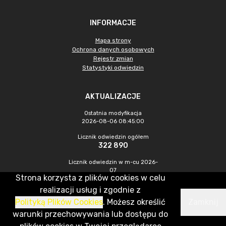
INFORMACJE
Mapa strony
Ochrona danych osobowych
Rejestr zmian
Statystyki odwiedzin
AKTUALIZACJE
Ostatnia modyfikacja
2026-08-06 08:45:00
Licznik odwiedzin ogółem
322 890
Licznik odwiedzin w m-cu 2026-
07
Strona korzysta z plików cookies w celu
506
realizacji usług i zgodnie z
Polityką Plików Cookies
. Możesz określić
Zamknij
CMS & Hosting: Nefeni Sp. z o.o.
warunki przechowywania lub dostępu do