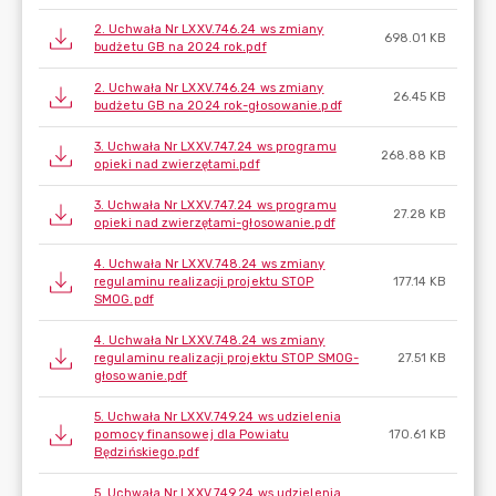
2. Uchwała Nr LXXV.746.24 ws zmiany
698.01 KB
budżetu GB na 2024 rok.pdf
2. Uchwała Nr LXXV.746.24 ws zmiany
26.45 KB
budżetu GB na 2024 rok-głosowanie.pdf
3. Uchwała Nr LXXV.747.24 ws programu
268.88 KB
opieki nad zwierzętami.pdf
3. Uchwała Nr LXXV.747.24 ws programu
27.28 KB
opieki nad zwierzętami-głosowanie.pdf
4. Uchwała Nr LXXV.748.24 ws zmiany
regulaminu realizacji projektu STOP
177.14 KB
SMOG.pdf
4. Uchwała Nr LXXV.748.24 ws zmiany
regulaminu realizacji projektu STOP SMOG-
27.51 KB
głosowanie.pdf
5. Uchwała Nr LXXV.749.24 ws udzielenia
pomocy finansowej dla Powiatu
170.61 KB
Będzińskiego.pdf
5. Uchwała Nr LXXV.749.24 ws udzielenia