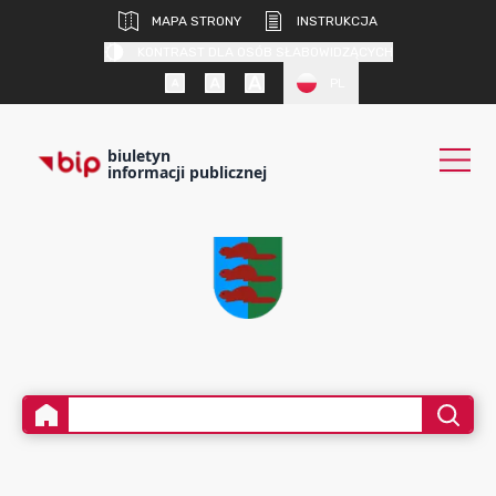
MAPA STRONY
INSTRUKCJA
KONTRAST DLA OSÓB SŁABOWIDZĄCYCH
PL
biuletyn
informacji publicznej