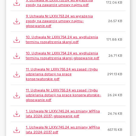
9. Uchwała Nr LXXV.753.24 ws wyrażenia
172.06 KB
zgody na zawarcie umowy najmu.pdf
9. Uchwała Nr LXXV.753.24 ws wyrażenia
zgody na zawarcie umowy najmu-
26.57 KB
głosowanie.pdf
10. Uchwała Nr LXXV.754.24 ws. wydłużenia
171.88 KB
terminu rozpatrzenia skargi.pdf
10. Uchwała Nr LXXV.754.24 ws. wydłużenia
26.71 KB
terminu rozpatrzenia skargi-głosowanie.pdf
11. Uchwała Nr LXXV.755.24 ws zasad i trybu
udzielania dotacji na prace
291.13 KB
konserwatorskie.pdf
11. Uchwała Nr LXXV.755.24 ws zasad i trybu
udzielania dotacji na prace konserwatorskie-
26.24 KB
głosowanie.pdf
1. Uchwała Nr LXXV.745.24 ws zmiany WPFna
26.76 KB
lata 2024-2037-głosowanie.pdf
1. Uchwała Nr LXXV.745.24 ws zmiany WPFna
657.15 KB
lata 2024-2037.pdf