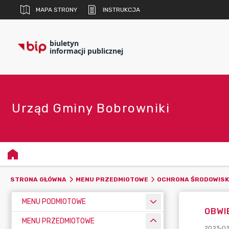
MAPA STRONY
INSTRUKCJA
biuletyn
informacji publicznej
Urząd Gminy Bobrowniki
STRONA GŁÓWNA
MENU PRZEDMIOTOWE
OCHRONA ŚRODOWIS
MENU PODMIOTOWE
OBWI
MENU PRZEDMIOTOWE
2023-01