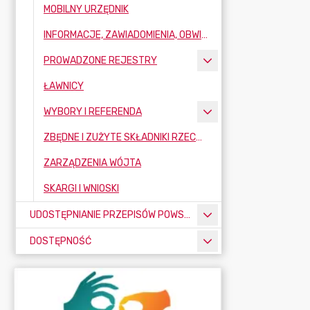
MOBILNY URZĘDNIK
INFORMACJE, ZAWIADOMIENIA, OBWIESZCZENIA
PROWADZONE REJESTRY
ŁAWNICY
WYBORY I REFERENDA
ZBĘDNE I ZUŻYTE SKŁADNIKI RZECZOWE MAJĄTKU RUCHOMEGO
ZARZĄDZENIA WÓJTA
SKARGI I WNIOSKI
UDOSTĘPNIANIE PRZEPISÓW POWSZECHNIE OBOWIĄZUJĄCYCH
DOSTĘPNOŚĆ