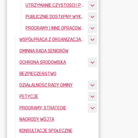
UTRZYMANIE CZYSTOŚCI I PORZĄDKU
PUBLICZNIE DOSTĘPNY WYKAZ DANYCH O DOKUMENTACH ZAWIERAJĄCYCH INFORMACJE O ŚRODOWISKU I JEGO OCHRONIE
PROGRAMY I INNE OPRACOWANIA
WSPÓŁPRACA Z ORGANIZACJAMI POZARZĄDOWYMI
GMINNA RADA SENIORÓW
OCHRONA ŚRODOWISKA
BEZPIECZEŃSTWO
DZIAŁALNOŚĆ RADY GMINY
PETYCJE
PROGRAMY, STRATEGIE
NAGRODY WÓJTA
KONSULTACJE SPOŁECZNE