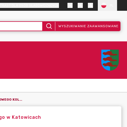
TRAST DLA OSÓB SŁABOWIDZĄCYCH
PL
WYSZUKIWANIE ZAAWANSOWANE
OBWIESZCZENIE SAMORZĄDOWEGO KOLEGIUM ODWOŁAWCZEGO W KATOWICACH
go w Katowicach