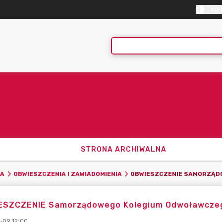
KON
STRONA ARCHIWALNA
KA
OBWIESZCZENIA I ZAWIADOMIENIA
ESZCZENIE Samorządowego Kolegium Odwoławcze
-09 12:00