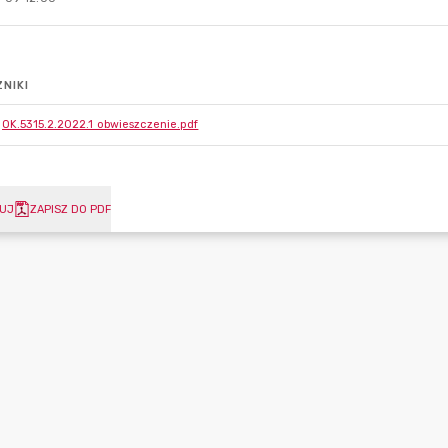
NIKI
OK.5315.2.2022.1 obwieszczenie.pdf
UJ
ZAPISZ DO PDF