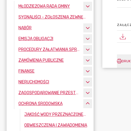
MŁODZIEŻOWA RADA GMINY
SYGNALIŚCI - ZGŁOSZENIA ZEWNĘTRZNE
ZAŁĄCZ
NABÓR
EMISJA OBLIGACJI
PROCEDURY ZAŁATWIANIA SPRAW
ZAMÓWIENIA PUBLICZNE
DRUK
FINANSE
NIERUCHOMOŚCI
ZAGOSPODAROWANIE PRZESTRZENNE
OCHRONA ŚRODOWISKA
JAKOŚĆ WODY PRZEZNACZONEJ DO SPOŻYCIA PRZEZ LUDZI NA TERENIE GMINY BOBROWNIKI
OBWIESZCZENIA I ZAWIADOMIENIA