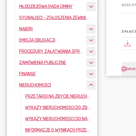
2022-09
MŁODZIEŻOWA RADA GMINY
SYGNALIŚCI - ZGŁOSZENIA ZEWNĘTRZNE
NABÓR
ZAŁĄCZ
EMISJA OBLIGACJI
PROCEDURY ZAŁATWIANIA SPRAW
ZAMÓWIENIA PUBLICZNE
DRUK
FINANSE
NIERUCHOMOŚCI
PRZETARGI NA ZBYCIE NIERUCHOMOŚCI
WYKAZY NIERUCHOMOŚCI DO ZBYCIA
WYKAZY NIERUCHOMOŚCI DO NAJMU, DZIERŻAWY, UŻYCZENIA
INFORMACJE O WYNIKACH PRZETARGÓW