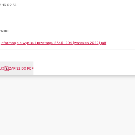
-13 09:54
NIKI
Informacja o wyniku I przetargu 2845_204 (wrzesień 2022).pdf
UJ
ZAPISZ DO PDF