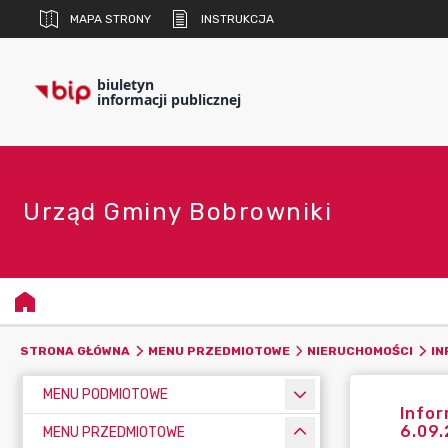
MAPA STRONY
INSTRUKCJA
biuletyn
informacji publicznej
Urząd Gminy Bobrowniki
STRONA GŁÓWNA
MENU PRZEDMIOTOWE
NIERUCHOMOŚCI
IN
MENU PODMIOTOWE
Infor
6.09.
MENU PRZEDMIOTOWE