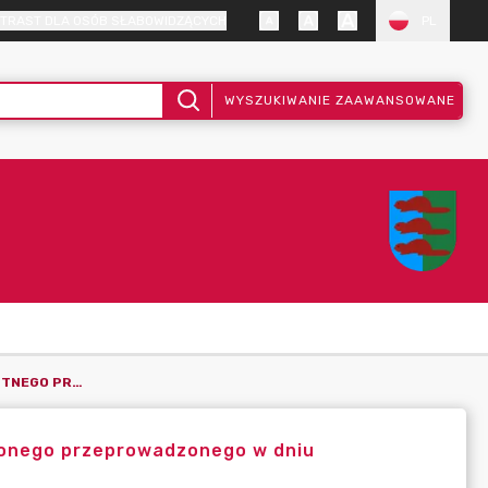
TRAST DLA OSÓB SŁABOWIDZĄCYCH
PL
WYSZUKIWANIE ZAAWANSOWANE
INFORMACJA O WYNIKACH I USTNEGO PRZETARGU NIEOGRANICZONEGO PRZEPROWADZONEGO W DNIU 6.09.2022 R.
czonego przeprowadzonego w dniu