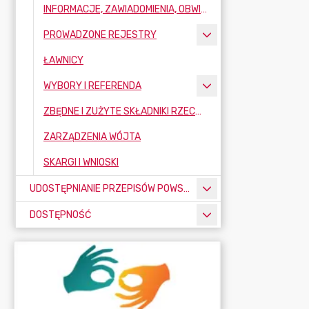
INFORMACJE, ZAWIADOMIENIA, OBWIESZCZENIA
PROWADZONE REJESTRY
ŁAWNICY
WYBORY I REFERENDA
ZBĘDNE I ZUŻYTE SKŁADNIKI RZECZOWE MAJĄTKU RUCHOMEGO
ZARZĄDZENIA WÓJTA
SKARGI I WNIOSKI
UDOSTĘPNIANIE PRZEPISÓW POWSZECHNIE OBOWIĄZUJĄCYCH
DOSTĘPNOŚĆ