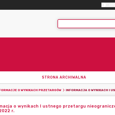
KON
STRONA ARCHIWALNA
FORMACJE O WYNIKACH PRZETARGÓW
macja o wynikach I ustnego przetargu nieograni
2022 r.