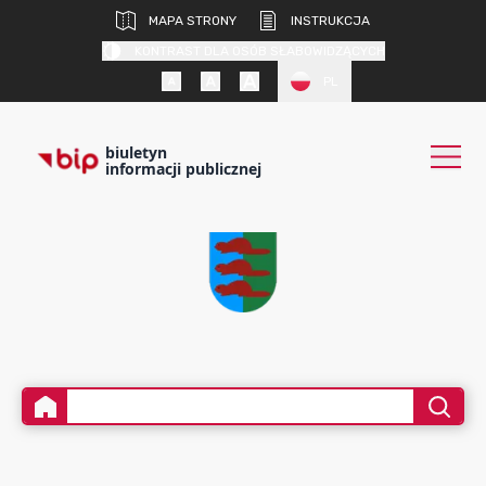
MAPA STRONY
INSTRUKCJA
KONTRAST DLA OSÓB SŁABOWIDZĄCYCH
PL
biuletyn
informacji publicznej