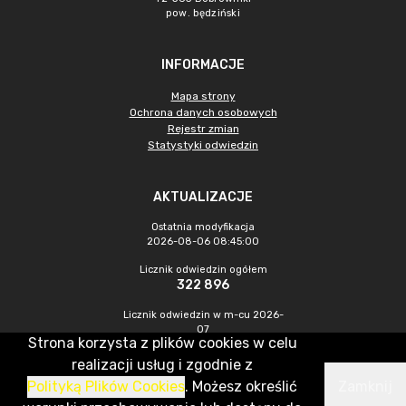
pow. będziński
INFORMACJE
Mapa strony
Ochrona danych osobowych
Rejestr zmian
Statystyki odwiedzin
AKTUALIZACJE
Ostatnia modyfikacja
2026-08-06 08:45:00
Licznik odwiedzin ogółem
322 896
Licznik odwiedzin w m-cu 2026-
07
Strona korzysta z plików cookies w celu
512
realizacji usług i zgodnie z
Polityką Plików Cookies
. Możesz określić
Zamknij
CMS & Hosting: Nefeni Sp. z o.o.