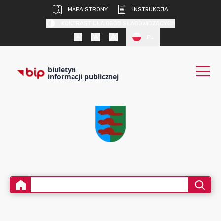
MAPA STRONY
INSTRUKCJA
KONTRAST DLA OSÓB SŁABOWIDZĄCYCH
PL
biuletyn
informacji publicznej