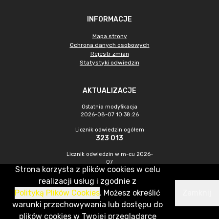
INFORMACJE
Mapa strony
Ochrona danych osobowych
Rejestr zmian
Statystyki odwiedzin
AKTUALIZACJE
Ostatnia modyfikacja
2026-08-07 10:38:26
Licznik odwiedzin ogółem
323 013
Licznik odwiedzin w m-cu 2026-
07
Strona korzysta z plików cookies w celu
629
realizacji usług i zgodnie z
Polityką Plików Cookies
. Możesz określić
Zamknij
CMS & Hosting: Nefeni Sp. z o.o.
warunki przechowywania lub dostępu do
plików cookies w Twojej przeglądarce