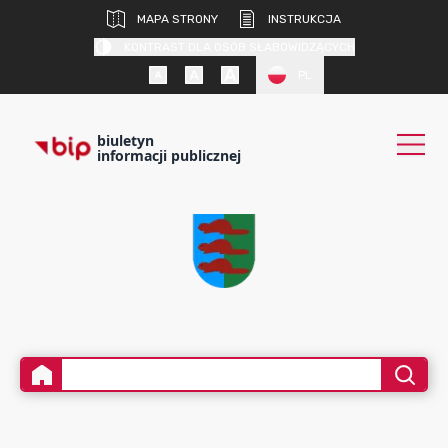
MAPA STRONY
INSTRUKCJA
KONTRAST DLA OSÓB SŁABOWIDZĄCYCH
PL
biuletyn
informacji publicznej