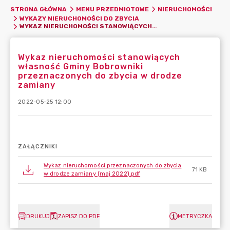
STRONA GŁÓWNA
MENU PRZEDMIOTOWE
NIERUCHOMOŚCI
WYKAZY NIERUCHOMOŚCI DO ZBYCIA
WYKAZ NIERUCHOMOŚCI STANOWIĄCYCH WŁASNOŚĆ GMINY BOBROWNIKI PRZEZNACZONYCH DO ZBYCIA W DRODZE ZAMIANY
Wykaz nieruchomości stanowiących
własność Gminy Bobrowniki
przeznaczonych do zbycia w drodze
zamiany
2022-05-25 12:00
ZAŁĄCZNIKI
Wykaz nieruchomości przeznaczonych do zbycia
71 KB
w drodze zamiany (maj 2022).pdf
DRUKUJ
ZAPISZ DO PDF
METRYCZKA