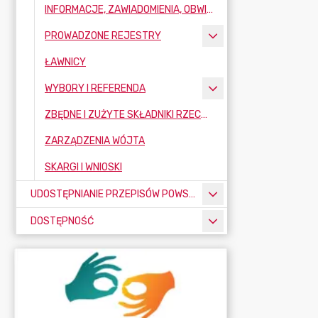
INFORMACJE, ZAWIADOMIENIA, OBWIESZCZENIA
PROWADZONE REJESTRY
ŁAWNICY
WYBORY I REFERENDA
ZBĘDNE I ZUŻYTE SKŁADNIKI RZECZOWE MAJĄTKU RUCHOMEGO
ZARZĄDZENIA WÓJTA
SKARGI I WNIOSKI
UDOSTĘPNIANIE PRZEPISÓW POWSZECHNIE OBOWIĄZUJĄCYCH
DOSTĘPNOŚĆ