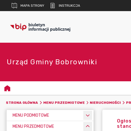
MAPA STRONY
INSTRUKCJA
biuletyn
informacji publicznej
Urząd Gminy Bobrowniki
STRONA GŁÓWNA
MENU PRZEDMIOTOWE
NIERUCHOMOŚCI
PR
MENU PODMIOTOWE
Ogło
stan
MENU PRZEDMIOTOWE