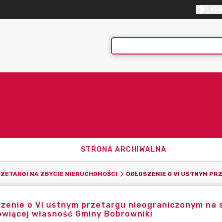
KON
STRONA ARCHIWALNA
ZETARGI NA ZBYCIE NIERUCHOMOŚCI
szenie o VI ustnym przetargu nieograniczonym na
owiącej własność Gminy Bobrowniki