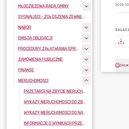
2025-10
MŁODZIEŻOWA RADA GMINY
SYGNALIŚCI - ZGŁOSZENIA ZEWNĘTRZNE
NABÓR
ZAŁĄCZ
EMISJA OBLIGACJI
PROCEDURY ZAŁATWIANIA SPRAW
ZAMÓWIENIA PUBLICZNE
DRUK
FINANSE
NIERUCHOMOŚCI
PRZETARGI NA ZBYCIE NIERUCHOMOŚCI
WYKAZY NIERUCHOMOŚCI DO ZBYCIA
WYKAZY NIERUCHOMOŚCI DO NAJMU, DZIERŻAWY, UŻYCZENIA
INFORMACJE O WYNIKACH PRZETARGÓW