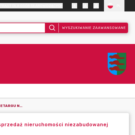
TRAST DLA OSÓB SŁABOWIDZĄCYCH
PL
WYSZUKIWANIE ZAAWANSOWANE
OGŁOSZENIE O VI USTNYM PRZETARGU NIEOGRANICZONYM NA SPRZEDAŻ NIERUCHOMOŚCI NIEZABUDOWANEJ STANOWIĄCEJ WŁASNOŚĆ GMINY BOBROWNIKI
 sprzedaż nieruchomości niezabudowanej