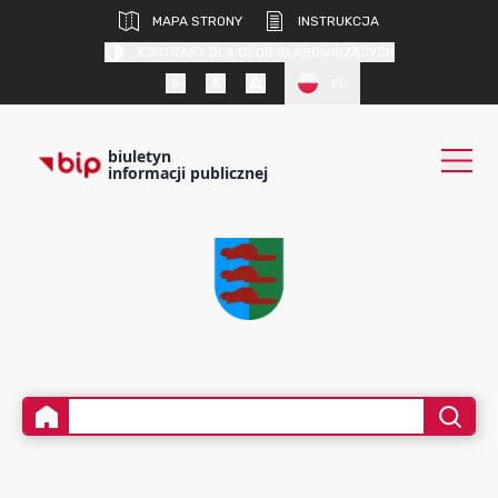
MAPA STRONY
INSTRUKCJA
KONTRAST DLA OSÓB SŁABOWIDZĄCYCH
PL
biuletyn
informacji publicznej