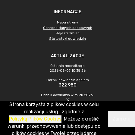
INFORMACJE
Mapa strony
Ochrona danych osobowych
Rejestr zmian
Statystyki odwiedzin
AKTUALIZACJE
Ostatnia modyfikacja
2026-08-07 10:38:26
Licznik odwiedzin ogółem
322 980
Licznik odwiedzin w m-cu 2026-
07
Strona korzysta z plików cookies w celu
596
realizacji usług i zgodnie z
Polityką Plików Cookies
. Możesz określić
Zamknij
CMS & Hosting: Nefeni Sp. z o.o.
warunki przechowywania lub dostępu do
plików cookies w Twojej przeglądarce