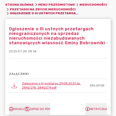
STRONA GŁÓWNA
MENU PRZEDMIOTOWE
NIERUCHOMOŚCI
PRZETARGI NA ZBYCIE NIERUCHOMOŚCI
OGŁOSZENIE O III USTNYCH PRZETARGACH NIEOGRANICZONYCH NA SPRZEDAŻ NIERUCHOMOŚCI NIEZABUDOWANYCH STANOWIĄCYCH WŁASNOŚĆ GMINY BOBROWNIKI
Ogłoszenie o III ustnych przetargach
nieograniczonych na sprzedaż
nieruchomości niezabudowanych
stanowiących własność Gminy Bobrowniki
2023-07-28 08:54
ZAŁĄCZNIKI
Ogłoszenie o III przetargu 29.08.2023 dz.
286.69 KB
2845/218, 2845/219.pdf
DRUKUJ
ZAPISZ DO PDF
METRYCZKA