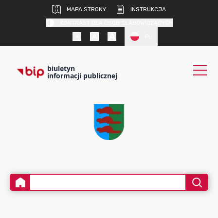
MAPA STRONY
INSTRUKCJA
KONTRAST DLA OSÓB SŁABOWIDZĄCYCH
PL
biuletyn
informacji publicznej