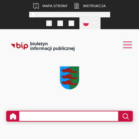
MAPA STRONY
INSTRUKCJA
KONTRAST DLA OSÓB SŁABOWIDZĄCYCH
PL
biuletyn
informacji publicznej