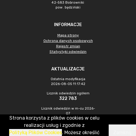
42-583 Bobrowniki
pow. będziński
INFORMACJE
Mapa strony
Ochrona danych osobowych
Rejestr zmian
Statystyki odwiedzin
AKTUALIZACJE
Ostatnia modyfikacja
2026-08-05 11:17:42
Licznik odwiedzin ogółem
322 783
Licznik odwiedzin w m-cu 2026-
07
Strona korzysta z plików cookies w celu
399
realizacji usług i zgodnie z
Polityką Plików Cookies
. Możesz określić
Zamknij
CMS & Hosting: Nefeni Sp. z o.o.