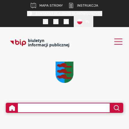
MAPA STRONY
INSTRUKCJA
KONTRAST DLA OSÓB SŁABOWIDZĄCYCH
PL
biuletyn
informacji publicznej