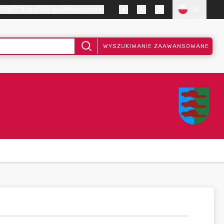
TRAST DLA OSÓB SŁABOWIDZĄCYCH
PL
WYSZUKIWANIE ZAAWANSOWANE