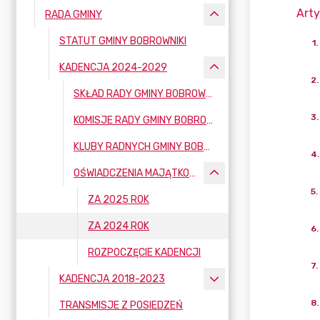
Arty
RADA GMINY
STATUT GMINY BOBROWNIKI
1
.
KADENCJA 2024-2029
2
.
SKŁAD RADY GMINY BOBROWNIKI
3
.
KOMISJE RADY GMINY BOBROWNIKI
KLUBY RADNYCH GMINY BOBROWNIKI
4
.
OŚWIADCZENIA MAJĄTKOWE
5
.
ZA 2025 ROK
ZA 2024 ROK
6
.
ROZPOCZĘCIE KADENCJI
7
.
KADENCJA 2018-2023
8
.
TRANSMISJE Z POSIEDZEŃ