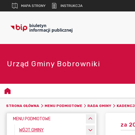
MAPA STRONY
INSTRUKCJA
biuletyn
informacji publicznej
Urząd Gminy Bobrowniki
STRONA GŁÓWNA
MENU PODMIOTOWE
RADA GMINY
KADENCJ
MENU PODMIOTOWE
za 2
WÓJT GMINY