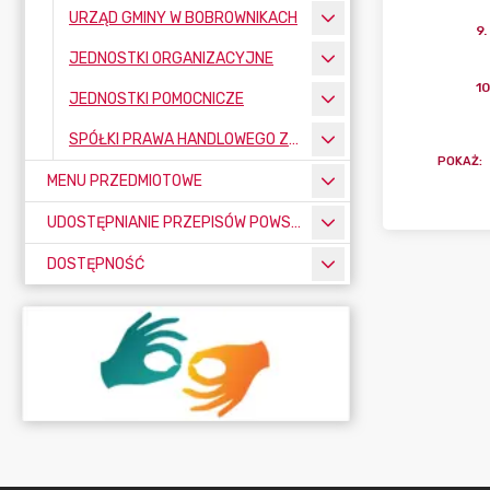
URZĄD GMINY W BOBROWNIKACH
9
.
JEDNOSTKI ORGANIZACYJNE
10
JEDNOSTKI POMOCNICZE
SPÓŁKI PRAWA HANDLOWEGO Z UDZIAŁEM GMINY BOBROWNIKI
POKAŻ
:
MENU PRZEDMIOTOWE
UDOSTĘPNIANIE PRZEPISÓW POWSZECHNIE OBOWIĄZUJĄCYCH
DOSTĘPNOŚĆ