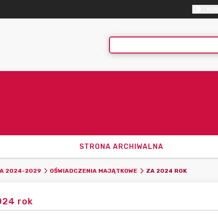
KON
STRONA ARCHIWALNA
ZA 2024 ROK
A 2024-2029
OŚWIADCZENIA MAJĄTKOWE
024 rok