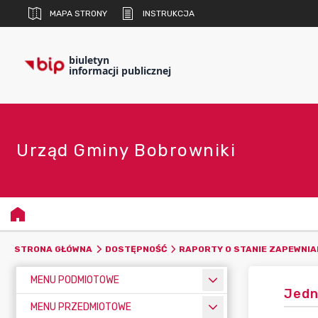
MAPA STRONY
INSTRUKCJA
biuletyn
informacji publicznej
Urząd Gminy Bobrowniki
STRONA GŁÓWNA
DOSTĘPNOŚĆ
RAPORTY O STANIE ZAPEWNIA
MENU PODMIOTOWE
Jedn
MENU PRZEDMIOTOWE