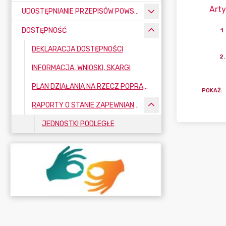
Arty
UDOSTĘPNIANIE PRZEPISÓW POWSZECHNIE OBOWIĄZUJĄCYCH
DOSTĘPNOŚĆ
1
.
DEKLARACJA DOSTĘPNOŚCI
2
.
INFORMACJA, WNIOSKI, SKARGI
PLAN DZIAŁANIA NA RZECZ POPRAWY ZAPEWNIENIA DOSTĘPNOŚCI OSOBOM ZE SZCZEGÓLNYMI POTRZEBAMI
POKAŻ
:
RAPORTY O STANIE ZAPEWNIANIA DOSTĘPNOŚCI PODMIOTU PUBLICZNEGO
JEDNOSTKI PODLEGŁE