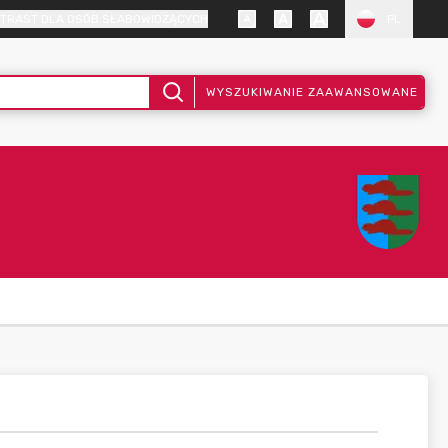
TRAST DLA OSÓB SŁABOWIDZĄCYCH
PL
WYSZUKIWANIE ZAAWANSOWANE