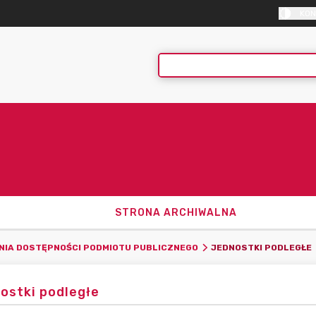
KON
STRONA ARCHIWALNA
JEDNOSTKI PODLEGŁE
NIA DOSTĘPNOŚCI PODMIOTU PUBLICZNEGO
ostki podległe