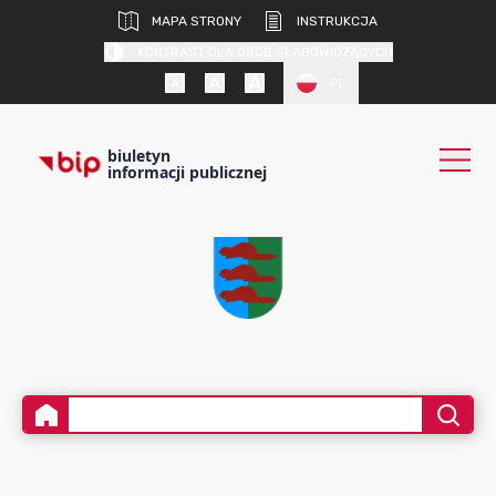
MAPA STRONY
INSTRUKCJA
KONTRAST DLA OSÓB SŁABOWIDZĄCYCH
PL
biuletyn
informacji publicznej