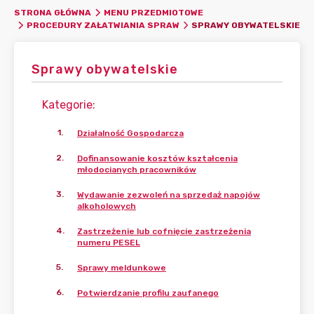
STRONA GŁÓWNA
MENU PRZEDMIOTOWE
SPRAWY OBYWATELSKIE
PROCEDURY ZAŁATWIANIA SPRAW
Sprawy obywatelskie
Kategorie
:
1
.
Działalność Gospodarcza
2
.
Dofinansowanie kosztów kształcenia
młodocianych pracowników
3
.
Wydawanie zezwoleń na sprzedaż napojów
alkoholowych
4
.
Zastrzeżenie lub cofnięcie zastrzeżenia
numeru PESEL
5
.
Sprawy meldunkowe
6
.
Potwierdzanie profilu zaufanego