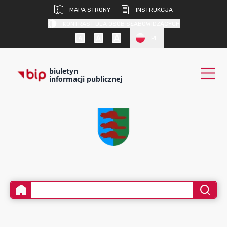
MAPA STRONY
INSTRUKCJA
KONTRAST DLA OSÓB SŁABOWIDZĄCYCH
PL
biuletyn
informacji publicznej