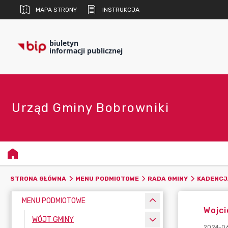
MAPA STRONY
INSTRUKCJA
biuletyn
informacji publicznej
Urząd Gminy Bobrowniki
STRONA GŁÓWNA
MENU PODMIOTOWE
RADA GMINY
KADENCJ
MENU PODMIOTOWE
Wojci
WÓJT GMINY
2024-06