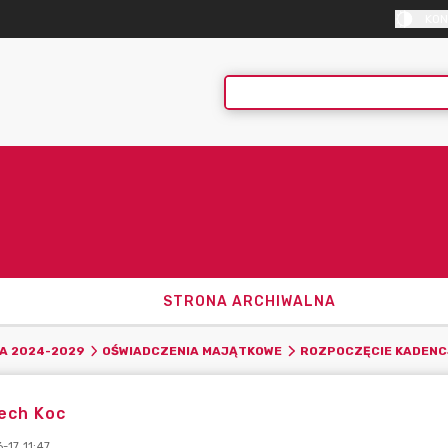
KON
STRONA ARCHIWALNA
A 2024-2029
OŚWIADCZENIA MAJĄTKOWE
ROZPOCZĘCIE KADENC
ech Koc
-17 11:47