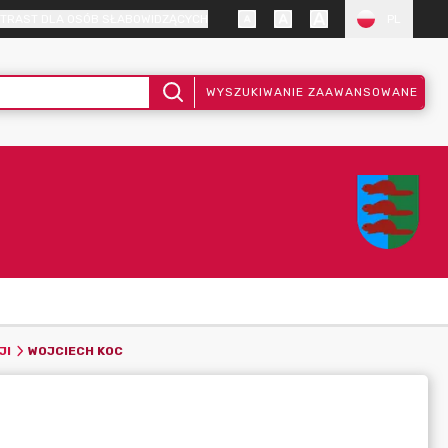
TRAST DLA OSÓB SŁABOWIDZĄCYCH
PL
WYSZUKIWANIE ZAAWANSOWANE
WOJCIECH KOC
JI