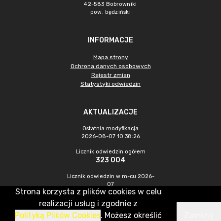
42-583 Bobrowniki
pow. będziński
INFORMACJE
Mapa strony
Ochrona danych osobowych
Rejestr zmian
Statystyki odwiedzin
AKTUALIZACJE
Ostatnia modyfikacja
2026-08-07 10:38:26
Licznik odwiedzin ogółem
323 004
Licznik odwiedzin w m-cu 2026-
07
Strona korzysta z plików cookies w celu
620
realizacji usług i zgodnie z
Polityką Plików Cookies
. Możesz określić
Zamknij
CMS & Hosting: Nefeni Sp. z o.o.