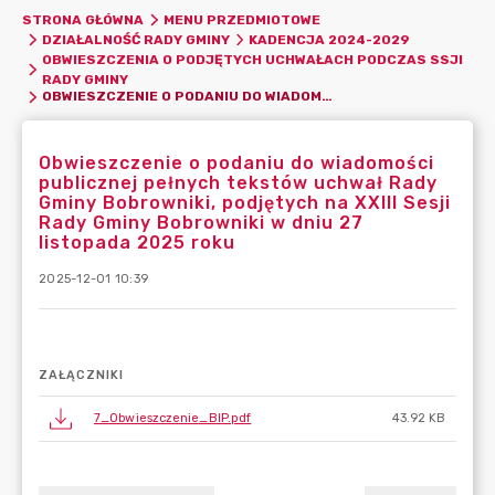
STRONA GŁÓWNA
MENU PRZEDMIOTOWE
DZIAŁALNOŚĆ RADY GMINY
KADENCJA 2024-2029
OBWIESZCZENIA O PODJĘTYCH UCHWAŁACH PODCZAS SSJI
RADY GMINY
OBWIESZCZENIE O PODANIU DO WIADOMOŚCI PUBLICZNEJ PEŁNYCH TEKSTÓW UCHWAŁ RADY GMINY BOBROWNIKI, PODJĘTYCH NA XXIII SESJI RADY GMINY BOBROWNIKI W DNIU 27 LISTOPADA 2025 ROKU
Obwieszczenie o podaniu do wiadomości
publicznej pełnych tekstów uchwał Rady
Gminy Bobrowniki, podjętych na XXIII Sesji
Rady Gminy Bobrowniki w dniu 27
listopada 2025 roku
2025-12-01 10:39
ZAŁĄCZNIKI
7_Obwieszczenie_BIP.pdf
43.92 KB