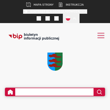
MAPA STRONY
INSTRUKCJA
KONTRAST DLA OSÓB SŁABOWIDZĄCYCH
PL
biuletyn
informacji publicznej