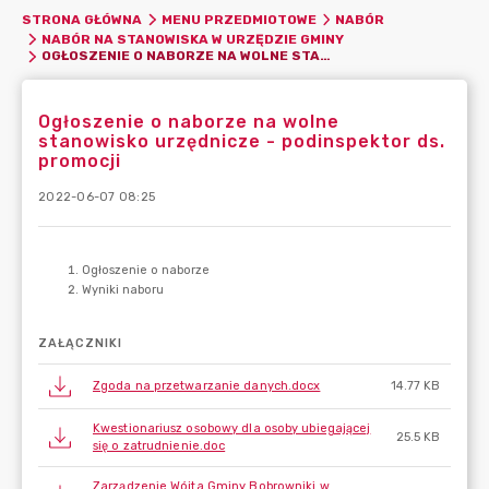
STRONA GŁÓWNA
MENU PRZEDMIOTOWE
NABÓR
NABÓR NA STANOWISKA W URZĘDZIE GMINY
OGŁOSZENIE O NABORZE NA WOLNE STANOWISKO URZĘDNICZE - PODINSPEKTOR DS. PROMOCJI
Ogłoszenie o naborze na wolne
stanowisko urzędnicze - podinspektor ds.
promocji
2022-06-07 08:25
ZAŁĄCZNIKI
Zgoda na przetwarzanie danych.docx
14.77 KB
Kwestionariusz osobowy dla osoby ubiegającej
25.5 KB
się o zatrudnienie.doc
Zarządzenie Wójta Gminy Bobrowniki w