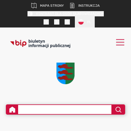
MAPA STRONY
INSTRUKCJA
KONTRAST DLA OSÓB SŁABOWIDZĄCYCH
PL
biuletyn
informacji publicznej