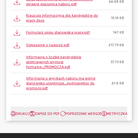
66.48 KB
sprawie wszczęcia naboru.pdf
Klauzula informacyjna dla kandydatów do
15.14 KB
pracy.docx
Formularz opisu stanowiska pracy.pdf
147 KB
Ogłoszenie o naborze.pdf
217.79 KB
Informacja o liczbie kandydatów
spełniających wymogi
37.73 KB
formalne_PROMOCJA.pdf
Informacja o wynikach naboru ma wolne
stanowisko urzędnicze_podinspektor ds.
61.8 KB
promocji.pdf
DRUKUJ
ZAPISZ DO PDF
POPRZEDNIE WERSJE
METRYCZKA