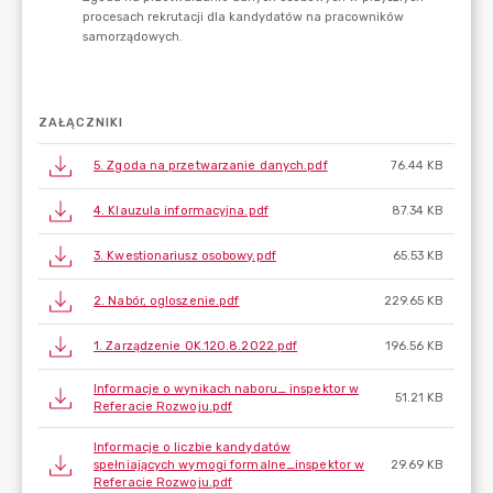
ZAŁĄCZNIKI
5. Zgoda na przetwarzanie danych.pdf
76.44 KB
4. Klauzula informacyjna.pdf
87.34 KB
3. Kwestionariusz osobowy.pdf
65.53 KB
2. Nabór, ogloszenie.pdf
229.65 KB
1. Zarządzenie OK.120.8.2022.pdf
196.56 KB
Informacje o wynikach naboru_ inspektor w
51.21 KB
Referacie Rozwoju.pdf
Informacje o liczbie kandydatów
spełniających wymogi formalne_inspektor w
29.69 KB
Referacie Rozwoju.pdf