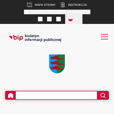
MAPA STRONY
INSTRUKCJA
KONTRAST DLA OSÓB SŁABOWIDZĄCYCH
PL
biuletyn
informacji publicznej