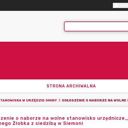
KON
STRONA ARCHIWALNA
TANOWISKA W URZĘDZIE GMINY
zenie o naborze na wolne stanowisko urzędnicze_
ego Żłobka z siedzibą w Siemoni