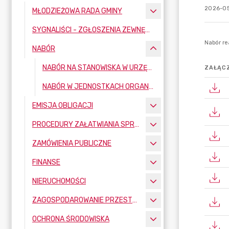
2026-05
MŁODZIEŻOWA RADA GMINY
SYGNALIŚCI - ZGŁOSZENIA ZEWNĘTRZNE
NABÓR
NABÓR NA STANOWISKA W URZĘDZIE GMINY
ZAŁĄCZ
NABÓR W JEDNOSTKACH ORGANIZACYJNYCH
EMISJA OBLIGACJI
PROCEDURY ZAŁATWIANIA SPRAW
ZAMÓWIENIA PUBLICZNE
FINANSE
NIERUCHOMOŚCI
ZAGOSPODAROWANIE PRZESTRZENNE
OCHRONA ŚRODOWISKA