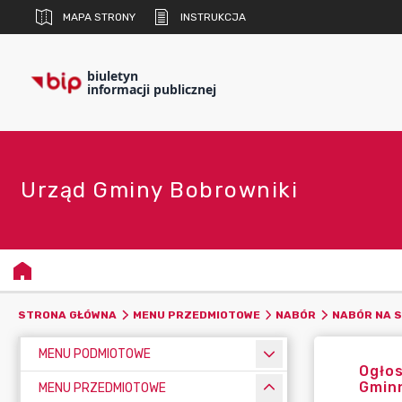
MAPA STRONY
INSTRUKCJA
biuletyn
informacji publicznej
Urząd Gminy Bobrowniki
STRONA GŁÓWNA
MENU PRZEDMIOTOWE
NABÓR
NABÓR NA S
MENU PODMIOTOWE
Ogłos
Gminn
MENU PRZEDMIOTOWE