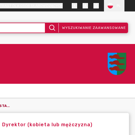
TRAST DLA OSÓB SŁABOWIDZĄCYCH
PL
WYSZUKIWANIE ZAAWANSOWANE
OGŁOSZENIE O NABORZE NA WOLNE STANOWISKO URZĘDNICZE_ DYREKTOR (KOBIETA LUB MĘŻCZYZNA) GMINNEGO ŻŁOBKA Z SIEDZIBĄ W SIEMONI
 Dyrektor (kobieta lub mężczyzna)