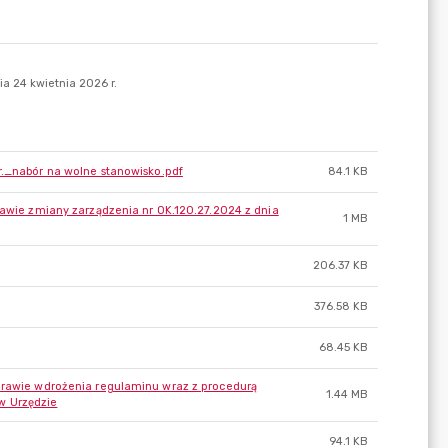
r._nabór na wolne stanowisko.pdf
84.1 KB
rawie zmiany zarządzenia nr OK.120.27.2024 z dnia
1 MB
206.37 KB
376.58 KB
68.45 KB
sprawie wdrożenia regulaminu wraz z procedurą
1.44 MB
w Urzędzie
94.1 KB