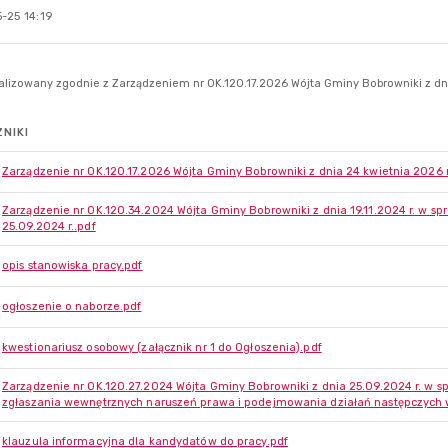
-25 14:19
NIKI
Zarządzenie nr OK.120.17.2026 Wójta Gminy Bobrowniki z dnia 24 kwietnia 2026 
Zarządzenie nr OK.120.34.2024 Wójta Gminy Bobrowniki z dnia 19.11.2024 r. w sp
25.09.2024 r..pdf
opis stanowiska pracy.pdf
ogłoszenie o naborze.pdf
kwestionariusz osobowy (załącznik nr 1 do Ogłoszenia).pdf
Zarządzenie nr OK.120.27.2024 Wójta Gminy Bobrowniki z dnia 25.09.2024 r. w 
zgłaszania wewnętrznych naruszeń prawa i podejmowania działań następczych 
klauzula informacyjna dla kandydatów do pracy.pdf