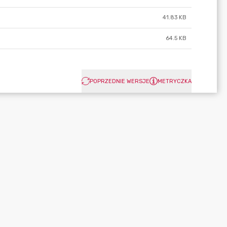
41.83 KB
64.5 KB
POPRZEDNIE WERSJE
METRYCZKA