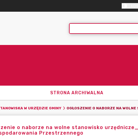
KON
STRONA ARCHIWALNA
TANOWISKA W URZĘDZIE GMINY
zenie o naborze na wolne stanowisko urzędnicze_
spodarowania Przestrzennego