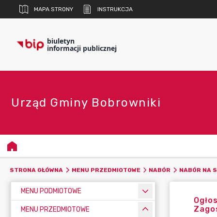
MAPA STRONY
INSTRUKCJA
biuletyn
informacji publicznej
Urząd Gminy Bobrowniki
STRONA GŁÓWNA
MENU PRZEDMIOTOWE
NABÓR
NABÓR NA S
MENU PODMIOTOWE
Ogłos
Zago
MENU PRZEDMIOTOWE