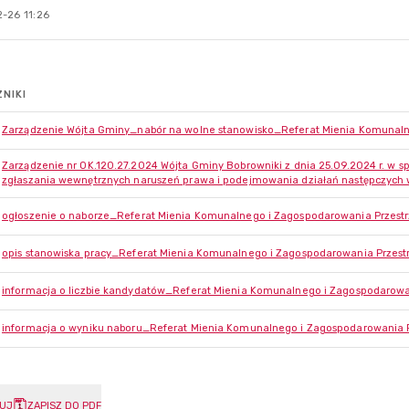
-26 11:26
NIKI
Zarządzenie Wójta Gminy_nabór na wolne stanowisko_Referat Mienia Komunaln
Zarządzenie nr OK.120.27.2024 Wójta Gminy Bobrowniki z dnia 25.09.2024 r. w 
zgłaszania wewnętrznych naruszeń prawa i podejmowania działań następczych w
ogłoszenie o naborze_Referat Mienia Komunalnego i Zagospodarowania Przest
opis stanowiska pracy_Referat Mienia Komunalnego i Zagospodarowania Przest
informacja o liczbie kandydatów_Referat Mienia Komunalnego i Zagospodarowa
informacja o wyniku naboru_Referat Mienia Komunalnego i Zagospodarowania 
UJ
ZAPISZ DO PDF