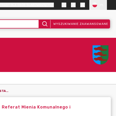
TRAST DLA OSÓB SŁABOWIDZĄCYCH
PL
WYSZUKIWANIE ZAAWANSOWANE
OGŁOSZENIE O NABORZE NA WOLNE STANOWISKO URZĘDNICZE_ REFERAT MIENIA KOMUNALNEGO I ZAGOSPODAROWANIA PRZESTRZENNEGO
 Referat Mienia Komunalnego i