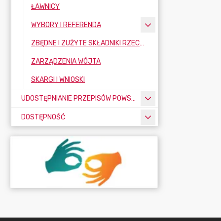
ŁAWNICY
WYBORY I REFERENDA
ZBĘDNE I ZUŻYTE SKŁADNIKI RZECZOWE MAJĄTKU RUCHOMEGO
ZARZĄDZENIA WÓJTA
SKARGI I WNIOSKI
UDOSTĘPNIANIE PRZEPISÓW POWSZECHNIE OBOWIĄZUJĄCYCH
DOSTĘPNOŚĆ