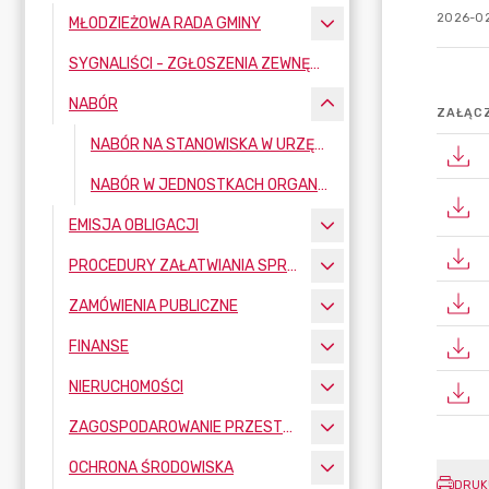
2026-02
MŁODZIEŻOWA RADA GMINY
SYGNALIŚCI - ZGŁOSZENIA ZEWNĘTRZNE
NABÓR
ZAŁĄCZ
NABÓR NA STANOWISKA W URZĘDZIE GMINY
NABÓR W JEDNOSTKACH ORGANIZACYJNYCH
EMISJA OBLIGACJI
PROCEDURY ZAŁATWIANIA SPRAW
ZAMÓWIENIA PUBLICZNE
FINANSE
NIERUCHOMOŚCI
ZAGOSPODAROWANIE PRZESTRZENNE
OCHRONA ŚRODOWISKA
DRUK