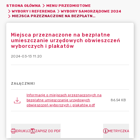
STRONA GŁÓWNA
MENU PRZEDMIOTOWE
WYBORY I REFERENDA
WYBORY SAMORZĄDOWE 2024
MIEJSCA PRZEZNACZONE NA BEZPŁATNE UMIESZCZANIE URZĘDOWYCH OBWIESZCZEŃ WYBORCZYCH I PLAKATÓW
Miejsca przeznaczone na bezpłatne
umieszczanie urzędowych obwieszczeń
wyborczych i plakatów
2024-03-13 11:20
ZAŁĄCZNIKI
Informacje o miejscach przeznaczonych na
bezpłatne umieszczanie urzędowych
86.54 KB
obwieszczeń wyborczych i plakatów.pdf
DRUKUJ
ZAPISZ DO PDF
METRYCZKA