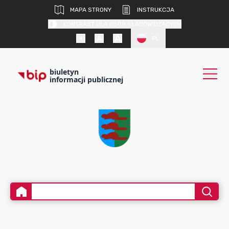
MAPA STRONY
INSTRUKCJA
KONTRAST DLA OSÓB SŁABOWIDZĄCYCH
PL
biuletyn
informacji publicznej