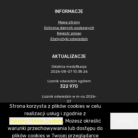
INFORMACJE
Mapa strony
Ochrona danych osobowych
Rejestr zmian
Statystyki odwiedzin
AKTUALIZACJE
Ostatnia modyfikacja
2026-08-07 10:38:26
Licznik odwiedzin ogółem
322 970
Licznik odwiedzin w m-cu 2026-
07
Strona korzysta z plików cookies w celu
586
realizacji usług i zgodnie z
Polityką Plików Cookies
. Możesz określić
Zamknij
CMS & Hosting: Nefeni Sp. z o.o.
warunki przechowywania lub dostępu do
plików cookies w Twojej przeglądarce