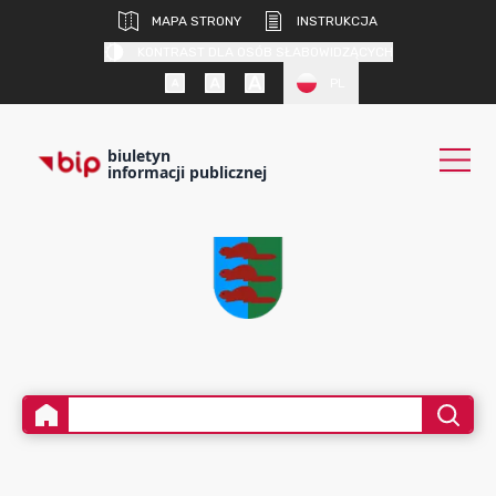
MAPA STRONY
INSTRUKCJA
KONTRAST DLA OSÓB SŁABOWIDZĄCYCH
PL
biuletyn
informacji publicznej