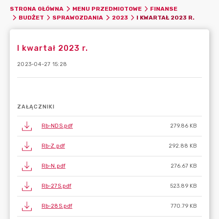
STRONA GŁÓWNA
MENU PRZEDMIOTOWE
FINANSE
I KWARTAŁ 2023 R.
BUDŻET
SPRAWOZDANIA
2023
I kwartał 2023 r.
2023-04-27 15:28
ZAŁĄCZNIKI
Rb-NDS.pdf
279.86 KB
Rb-Z.pdf
292.88 KB
Rb-N.pdf
276.67 KB
Rb-27S.pdf
523.89 KB
Rb-28S.pdf
770.79 KB