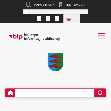
MAPA STRONY
INSTRUKCJA
KONTRAST DLA OSÓB SŁABOWIDZĄCYCH
PL
biuletyn
informacji publicznej