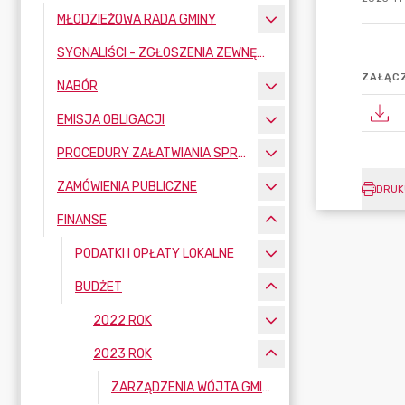
MŁODZIEŻOWA RADA GMINY
SYGNALIŚCI - ZGŁOSZENIA ZEWNĘTRZNE
ZAŁĄCZ
NABÓR
EMISJA OBLIGACJI
PROCEDURY ZAŁATWIANIA SPRAW
ZAMÓWIENIA PUBLICZNE
DRUK
FINANSE
PODATKI I OPŁATY LOKALNE
BUDŻET
2022 ROK
2023 ROK
ZARZĄDZENIA WÓJTA GMINY W SPRAWIE ZMIANY BUDŻETU