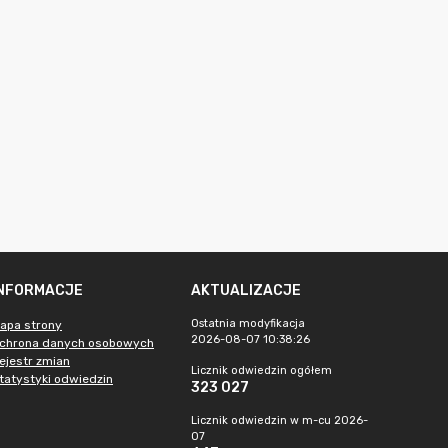
INFORMACJE
AKTUALIZACJE
Ostatnia modyfikacja
apa strony
2026-08-07 10:38:26
chrona danych osobowych
ejestr zmian
Licznik odwiedzin ogółem
tatystyki odwiedzin
323 027
Licznik odwiedzin w m-cu 2026-
07