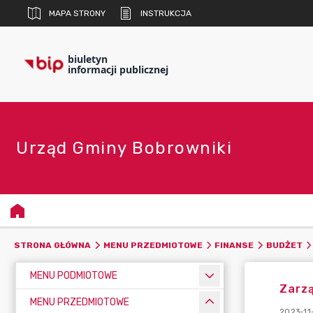
MAPA STRONY
INSTRUKCJA
biuletyn
informacji publicznej
Urząd Gminy Bobrowniki
STRONA GŁÓWNA
MENU PRZEDMIOTOWE
FINANSE
BUDŻET
MENU PODMIOTOWE
Zarz
MENU PRZEDMIOTOWE
2023-11