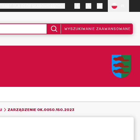
TRAST DLA OSÓB SŁABOWIDZĄCYCH
PL
WYSZUKIWANIE ZAAWANSOWANE
ZARZĄDZENIE OK.0050.150.2023
U