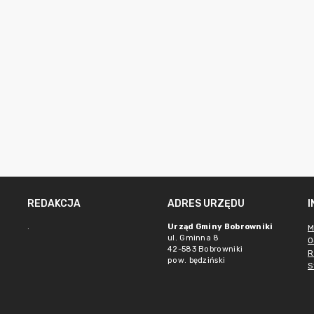
REDAKCJA
ADRES URZĘDU
.
Urząd Gminy Bobrowniki
M
ul. Gminna 8
O
42-583 Bobrowniki
R
pow. będziński
S