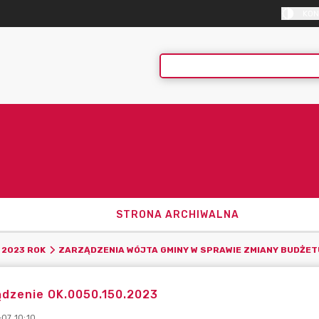
KON
STRONA ARCHIWALNA
2023 ROK
ZARZĄDZENIA WÓJTA GMINY W SPRAWIE ZMIANY BUDŻET
ądzenie OK.0050.150.2023
-07 10:10