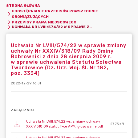
STRONA GŁÓWNA
UDOSTĘPNIANIE PRZEPISÓW POWSZECHNIE
OBOWIĄZUJĄCYCH
PRZEPISY PRAWA MIEJSCOWEGO
UCHWAŁA NR LVIII/574/22 W SPRAWIE ZMIANY UCHWAŁY NR XXXIV/318/09 RADY GMINY BOBROWNIKI Z DNIA 28 SIERPNIA 2009 R. W SPRAWIE UCHWALENIA STATUTU SOŁECTWA TWARDOWICE (DZ. URZ. WOJ. ŚL. NR 182, POZ. 3334)
Uchwała Nr LVIII/574/22 w sprawie zmiany
uchwały Nr XXXIV/318/09 Rady Gminy
Bobrowniki z dnia 28 sierpnia 2009 r.
w sprawie uchwalenia Statutu Sołectwa
Twardowice (Dz. Urz. Woj. Śl. Nr 182,
poz. 3334)
2022-12-29 16:51
ZAŁĄCZNIKI
Uchwała Nr LVIII.574.22 ws. zmiany uchwały
27.73 KB
XXXIV.318.09 statut T-ce APM, głosowanie.pdf
Uchwała Nr LVIII.574.22 ws. zmiany uchwały