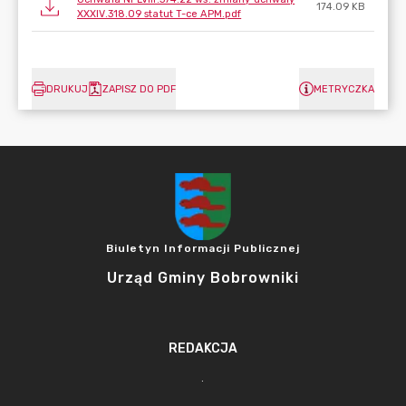
174.09 KB
XXXIV.318.09 statut T-ce APM.pdf
DRUKUJ
ZAPISZ DO PDF
METRYCZKA
Biuletyn Informacji Publicznej
Urząd Gminy Bobrowniki
REDAKCJA
.