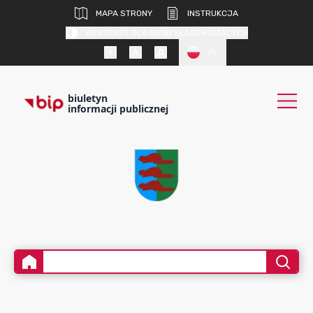
MAPA STRONY
INSTRUKCJA
KONTRAST DLA OSÓB SŁABOWIDZĄCYCH
PL
biuletyn
informacji publicznej