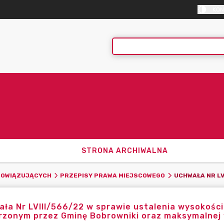
KON
STRONA ARCHIWALNA
BOWIĄZUJĄCYCH
PRZEPISY PRAWA MIEJSCOWEGO
ła Nr LVIII/566/22 w sprawie ustalenia wysokości
rzonym przez Gminę Bobrowniki oraz maksymalnej 