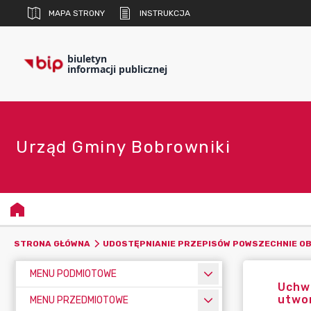
MAPA STRONY
INSTRUKCJA
biuletyn
informacji publicznej
Urząd Gminy Bobrowniki
STRONA GŁÓWNA
UDOSTĘPNIANIE PRZEPISÓW POWSZECHNIE O
MENU PODMIOTOWE
Uchwa
utwo
MENU PRZEDMIOTOWE