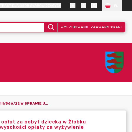
TRAST DLA OSÓB SŁABOWIDZĄCYCH
PL
WYSZUKIWANIE ZAAWANSOWANE
UCHWAŁA NR LVIII/566/22 W SPRAWIE USTALENIA WYSOKOŚCI OPŁAT ZA POBYT DZIECKA W ŻŁOBKU UTWORZONYM PRZEZ GMINĘ BOBROWNIKI ORAZ MAKSYMALNEJ WYSOKOŚCI OPŁATY ZA WYŻYWIENIE
 opłat za pobyt dziecka w Żłobku
wysokości opłaty za wyżywienie