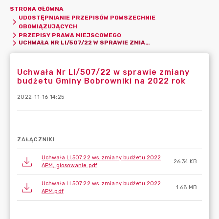
STRONA GŁÓWNA
UDOSTĘPNIANIE PRZEPISÓW POWSZECHNIE
OBOWIĄZUJĄCYCH
PRZEPISY PRAWA MIEJSCOWEGO
UCHWAŁA NR LI/507/22 W SPRAWIE ZMIANY BUDŻETU GMINY BOBROWNIKI NA 2022 ROK
Uchwała Nr LI/507/22 w sprawie zmiany
budżetu Gminy Bobrowniki na 2022 rok
2022-11-16 14:25
ZAŁĄCZNIKI
Uchwała LI.507.22 ws. zmiany budżetu 2022
26.34 KB
APM, głosowanie.pdf
Uchwała LI.507.22 ws. zmiany budżetu 2022
1.68 MB
APM.pdf