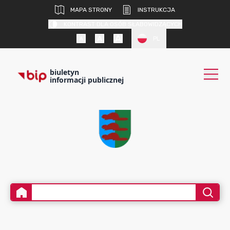
MAPA STRONY
INSTRUKCJA
KONTRAST DLA OSÓB SŁABOWIDZĄCYCH
PL
biuletyn
informacji publicznej