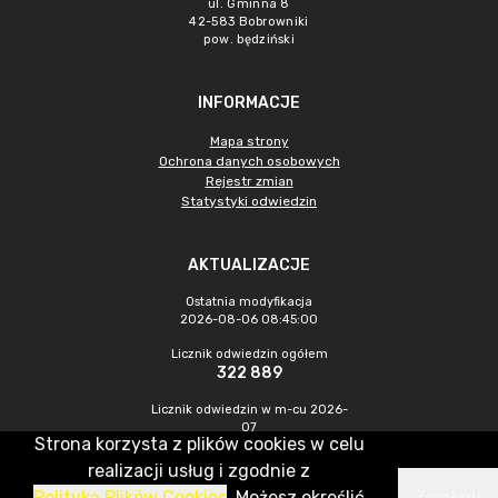
ul. Gminna 8
42-583 Bobrowniki
pow. będziński
INFORMACJE
Mapa strony
Ochrona danych osobowych
Rejestr zmian
Statystyki odwiedzin
AKTUALIZACJE
Ostatnia modyfikacja
2026-08-06 08:45:00
Licznik odwiedzin ogółem
322 889
Licznik odwiedzin w m-cu 2026-
07
Strona korzysta z plików cookies w celu
505
realizacji usług i zgodnie z
Polityką Plików Cookies
. Możesz określić
Zamknij
CMS & Hosting: Nefeni Sp. z o.o.