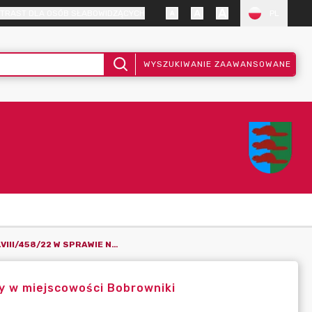
TRAST DLA OSÓB SŁABOWIDZĄCYCH
PL
WYSZUKIWANIE ZAAWANSOWANE
UCHWAŁA NR XLVIII/458/22 W SPRAWIE NADANIA NAZWY ULICY W MIEJSCOWOŚCI BOBROWNIKI
y w miejscowości Bobrowniki