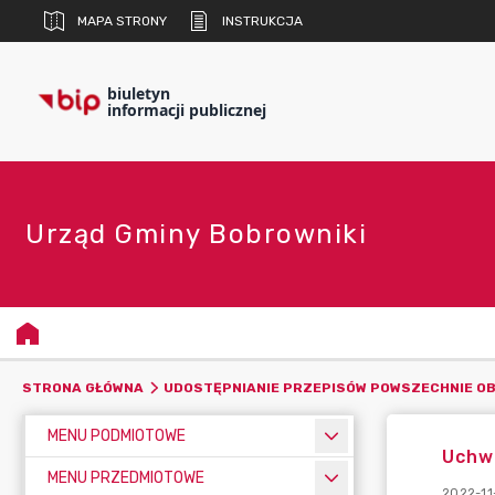
MAPA STRONY
INSTRUKCJA
biuletyn
informacji publicznej
Urząd Gminy Bobrowniki
STRONA GŁÓWNA
UDOSTĘPNIANIE PRZEPISÓW POWSZECHNIE O
MENU PODMIOTOWE
Uchwa
MENU PRZEDMIOTOWE
2022-11