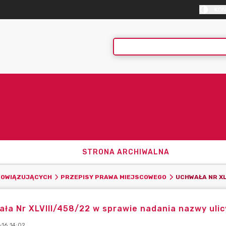
KON
STRONA ARCHIWALNA
BOWIĄZUJĄCYCH
PRZEPISY PRAWA MIEJSCOWEGO
ła Nr XLVIII/458/22 w sprawie nadania nazwy ulic
-16 14:02