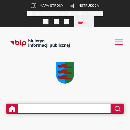
MAPA STRONY
INSTRUKCJA
KONTRAST DLA OSÓB SŁABOWIDZĄCYCH
PL
biuletyn
informacji publicznej