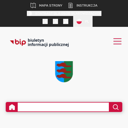
MAPA STRONY
INSTRUKCJA
KONTRAST DLA OSÓB SŁABOWIDZĄCYCH
PL
biuletyn
informacji publicznej