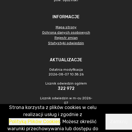
pow. będziński
INFORMACJE
Mapa strony
Ochrona danych osobowych
Rejestr zmian
Statystyki odwiedzin
AKTUALIZACJE
Ostatnia modyfikacja
2026-08-07 10:38:26
Licznik odwiedzin ogółem
322 972
Licznik odwiedzin w m-cu 2026-
07
Strona korzysta z plików cookies w celu
588
realizacji usług i zgodnie z
Polityką Plików Cookies
. Możesz określić
Zamknij
CMS & Hosting: Nefeni Sp. z o.o.
warunki przechowywania lub dostępu do