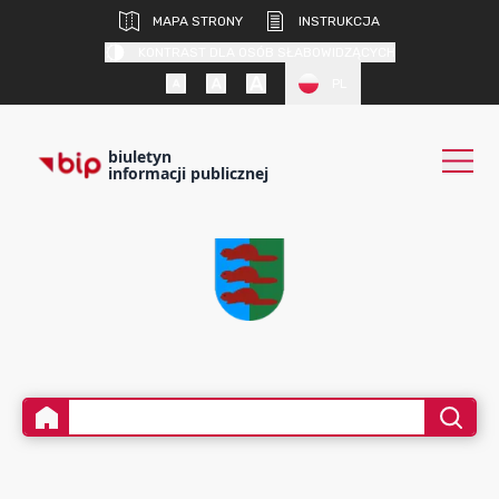
MAPA STRONY
INSTRUKCJA
KONTRAST DLA OSÓB SŁABOWIDZĄCYCH
PL
biuletyn
informacji publicznej