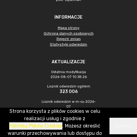
INFORMACJE
Mapa strony
Ochrona danych osobowych
Rejestr zmian
Statystyki odwiedzin
AKTUALIZACJE
Ostatnia modyfikacja
2026-08-07 10:38:26
Licznik odwiedzin ogółem
323 006
Licznik odwiedzin w m-cu 2026-
07
Strona korzysta z plików cookies w celu
622
realizacji usług i zgodnie z
Polityką Plików Cookies
. Możesz określić
Zamknij
CMS & Hosting: Nefeni Sp. z o.o.
warunki przechowywania lub dostępu do