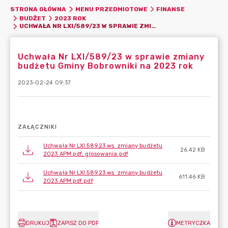
STRONA GŁÓWNA
MENU PRZEDMIOTOWE
FINANSE
BUDŻET
2023 ROK
UCHWAŁA NR LXI/589/23 W SPRAWIE ZMIANY BUDŻETU GMINY BOBROWNIKI NA 2023 ROK
Uchwała Nr LXI/589/23 w sprawie zmiany
budżetu Gminy Bobrowniki na 2023 rok
2023-02-24 09:37
ZAŁĄCZNIKI
Uchwała Nr LXI.589.23 ws. zmiany budżetu
26.42 KB
2023 APM.pdf, glosowania.pdf
Uchwała Nr LXI.589.23 ws. zmiany budżetu
611.46 KB
2023 APM.pdf.pdf
DRUKUJ
ZAPISZ DO PDF
METRYCZKA