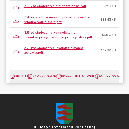
3.3. Zaświadczenie o niekaralności.pdf
32.9 KB
3.4. oświadczenie kandydata na ławnika_
583.63 KB
władza rodzicielska.pdf
3.5. oświadczenie kandydata na
580.3 KB
ławnika_postępowanie o przestępstwo.pdf
3.6. zaświadczenie lekarskie o stanie
869.92 KB
zdrowia.pdf
DRUKUJ
ZAPISZ DO PDF
POPRZEDNIE WERSJE
METRYCZKA
Biuletyn Informacji Publicznej