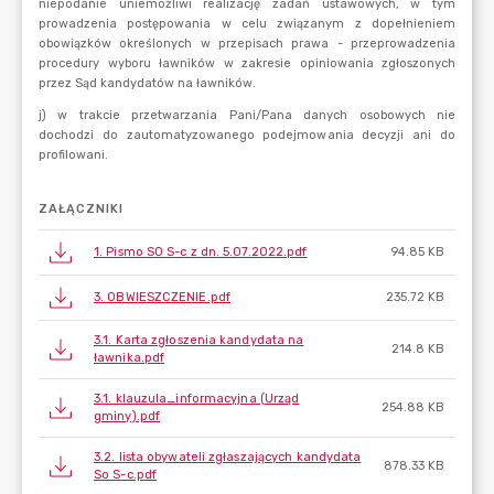
ZAŁĄCZNIKI
1. Pismo SO S-c z dn. 5.07.2022.pdf
94.85 KB
3. OBWIESZCZENIE.pdf
235.72 KB
3.1. Karta zgłoszenia kandydata na
214.8 KB
ławnika.pdf
3.1. klauzula_informacyjna (Urząd
254.88 KB
gminy).pdf
3.2. lista obywateli zgłaszających kandydata
878.33 KB
So S-c.pdf