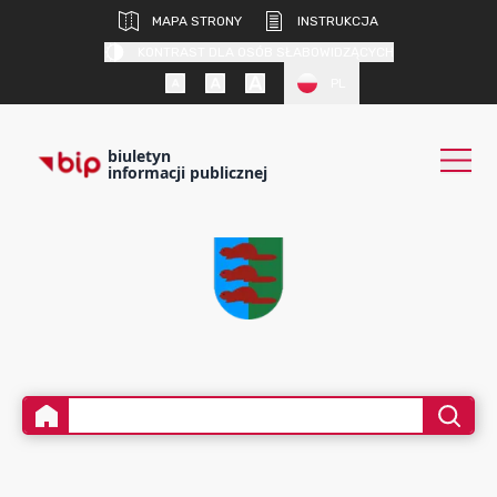
MAPA STRONY
INSTRUKCJA
KONTRAST DLA OSÓB SŁABOWIDZĄCYCH
PL
biuletyn
informacji publicznej