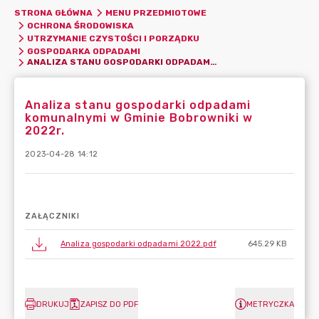
STRONA GŁÓWNA
MENU PRZEDMIOTOWE
OCHRONA ŚRODOWISKA
UTRZYMANIE CZYSTOŚCI I PORZĄDKU
GOSPODARKA ODPADAMI
ANALIZA STANU GOSPODARKI ODPADAMI KOMUNALNYMI W GMINIE BOBROWNIKI W 2022R.
Analiza stanu gospodarki odpadami
komunalnymi w Gminie Bobrowniki w
2022r.
2023-04-28 14:12
ZAŁĄCZNIKI
Analiza gospodarki odpadami 2022.pdf
645.29 KB
DRUKUJ
ZAPISZ DO PDF
METRYCZKA