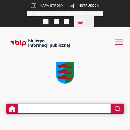
MAPA STRONY
INSTRUKCJA
KONTRAST DLA OSÓB SŁABOWIDZĄCYCH
PL
biuletyn
informacji publicznej