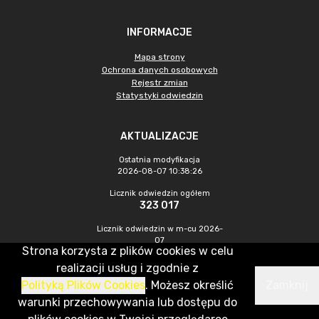
INFORMACJE
Mapa strony
Ochrona danych osobowych
Rejestr zmian
Statystyki odwiedzin
AKTUALIZACJE
Ostatnia modyfikacja
2026-08-07 10:38:26
Licznik odwiedzin ogółem
323 017
Licznik odwiedzin w m-cu 2026-
07
Strona korzysta z plików cookies w celu
633
realizacji usług i zgodnie z
Polityką Plików Cookies
. Możesz określić
Zamknij
CMS & Hosting: Nefeni Sp. z o.o.
warunki przechowywania lub dostępu do