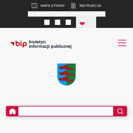
MAPA STRONY
INSTRUKCJA
KONTRAST DLA OSÓB SŁABOWIDZĄCYCH
PL
biuletyn
informacji publicznej