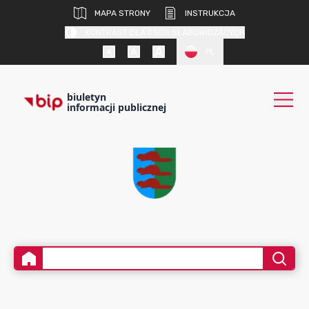
MAPA STRONY
INSTRUKCJA
KONTRAST DLA OSÓB SŁABOWIDZĄCYCH
PL
biuletyn
informacji publicznej