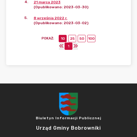
4
.
21 marca 2023
(Opublikowano: 2023-03-30)
5
.
8 września 2022 r.
(Opublikowano: 2023-03-02)
POKAŻ
:
10
25
50
100
1
Biuletyn Informacji Publicznej
Urząd Gminy Bobrowniki