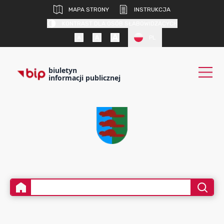
MAPA STRONY
INSTRUKCJA
KONTRAST DLA OSÓB SŁABOWIDZĄCYCH
PL
biuletyn
informacji publicznej