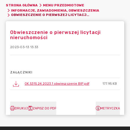
STRONA GŁÓWNA
MENU PRZEDMIOTOWE
INFORMACJE, ZAWIADOMIENIA, OBWIESZCZENIA
OBWIESZCZENIE O PIERWSZEJ LICYTACJI NIERUCHOMOŚCI
Obwieszczenie o pierwszej licytacji
nieruchomości
2023-03-13 13:33
ZAŁĄCZNIKI
OK.5315.24.2023.1 obwieszczenie BIP.pdf
177.95 KB
DRUKUJ
ZAPISZ DO PDF
METRYCZKA